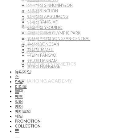
롱 LONG
신논현점 SINNONHYEON
신촌점 SINCHON
맨즈 MAN
압구정점 APGUJEONG
컬러 COLOR
양재점 YANGJAE
케어 CARE
여의도점 YEOUIDO
메이크업 MAKEUP
올림픽공원점 OLYMPIC PARK
용산센트럴점 YONGSAN-CENTRAL
네일NAIL
용산점 YONGSAN
PROMOTION
잠실점 JAMSIL
COLLECTION
판교점 PANGYO
한남점 HANNAM
CHAHONG COSMETICS
홍대점 HONGDAE
뉴디자인
숏
CHAHONG ACADEMY
단발
미디움
롱
맨즈
컬러
케어
메이크업
네일
PROMOTION
COLLECTION