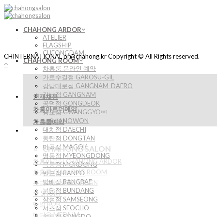
Skip
to
content
CHAHONG ARDOR
ATELIER
FLAGSHIP
CHEONGDAM
CHINTERNATIONAL pr@chahong.kr Copyright © All Rights reserved.
CHAHONG ROOM
차홍룸 온라인 예약
가로수길점 GAROSU-GIL
강남대로점 GANGNAM-DAERO
강남점 GANGNAM
인재채용
공덕점 GONGDEOK
차홍아르더예약
광교점 GWANGGYO￼
노원점 NOWON
차홍룸예약
대치점 DAECHI
동탄점 DONGTAN
마곡점 MAGOK
CHAHONG SALON
명동점 MYEONGDONG
차홍아르더 CHAHONG ARDOR
목동점 MOKDONG
차홍룸 CHAHONG ROOM
반포점 BANPO
방배점 BANGBAE
뉴디자인 NEW DESIGN
분당점 BUNDANG
숏 SHORT
삼성점 SAMSEONG
단발 BOB
서초점 SEOCHO
미디움 MEDIUM
송도점 SONGDO