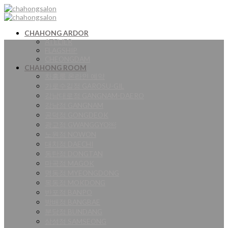
Skip
to
content
CHAHONG ARDOR
ATELIER
FLAGSHIP
CHEONGDAM
CHAHONG ROOM
차홍룸 온라인 예약
가로수길점 GAROSU-GIL
강남대로점 GANGNAM-DAERO
강남점 GANGNAM
공덕점 GONGDEOK
광교점 GWANGGYO￼
노원점 NOWON
대치점 DAECHI
동탄점 DONGTAN
마곡점 MAGOK
명동점 MYEONGDONG
목동점 MOKDONG
반포점 BANPO
방배점 BANGBAE
분당점 BUNDANG
삼성점 SAMSEONG