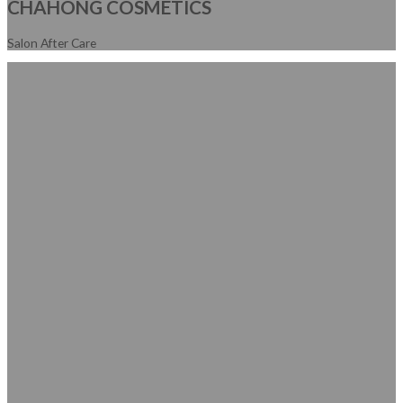
CHAHONG COSMETICS
Salon After Care