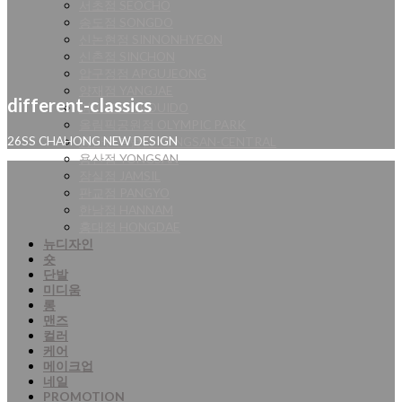
서초점 SEOCHO
송도점 SONGDO
신논현점 SINNONHYEON
신촌점 SINCHON
압구정점 APGUJEONG
양재점 YANGJAE
different-classics
여의도점 YEOUIDO
올림픽공원점 OLYMPIC PARK
용산센트럴점 YONGSAN-CENTRAL
26SS CHAHONG NEW DESIGN
용산점 YONGSAN
잠실점 JAMSIL
판교점 PANGYO
한남점 HANNAM
홍대점 HONGDAE
뉴디자인
숏
단발
미디움
롱
맨즈
컬러
케어
메이크업
네일
PROMOTION