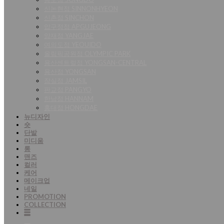
신논현점 SINNONHYEON
신촌점 SINCHON
압구정점 APGUJEONG
양재점 YANGJAE
여의도점 YEOUIDO
올림픽공원점 OLYMPIC PARK
용산센트럴점 YONGSAN-CENTRAL
용산점 YONGSAN
잠실점 JAMSIL
판교점 PANGYO
한남점 HANNAM
홍대점 HONGDAE
뉴디자인
숏
단발
미디움
롱
맨즈
컬러
케어
메이크업
네일
PROMOTION
COLLECTION