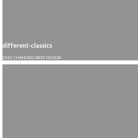
different-classics
26SS CHAHONG NEW DESIGN