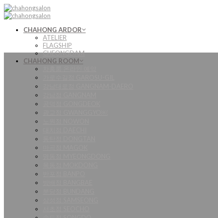
Skip
to
content
CHAHONG ARDOR
ATELIER
FLAGSHIP
CHEONGDAM
CHAHONG ROOM
차홍룸 온라인 예약
가로수길점 GAROSU-GIL
강남대로점 GANGNAM-DAERO
강남점 GANGNAM
공덕점 GONGDEOK
광교점 GWANGGYO￼
노원점 NOWON
대치점 DAECHI
동탄점 DONGTAN
마곡점 MAGOK
명동점 MYEONGDONG
목동점 MOKDONG
반포점 BANPO
방배점 BANGBAE
분당점 BUNDANG
삼성점 SAMSEONG
서초점 SEOCHO
송도점 SONGDO