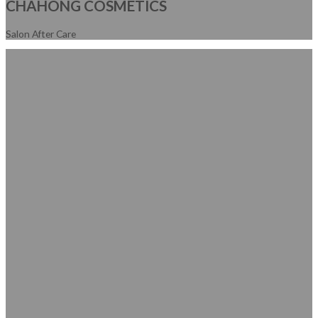
CHAHONG COSMETICS
Salon After Care