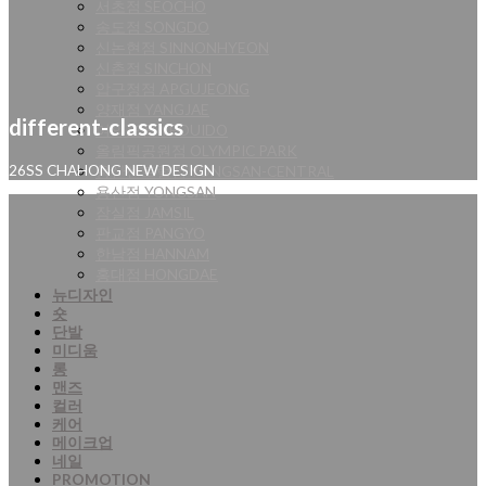
서초점 SEOCHO
송도점 SONGDO
신논현점 SINNONHYEON
신촌점 SINCHON
압구정점 APGUJEONG
양재점 YANGJAE
different-classics
여의도점 YEOUIDO
올림픽공원점 OLYMPIC PARK
용산센트럴점 YONGSAN-CENTRAL
26SS CHAHONG NEW DESIGN
용산점 YONGSAN
잠실점 JAMSIL
판교점 PANGYO
한남점 HANNAM
홍대점 HONGDAE
뉴디자인
숏
단발
미디움
롱
맨즈
컬러
케어
메이크업
네일
PROMOTION