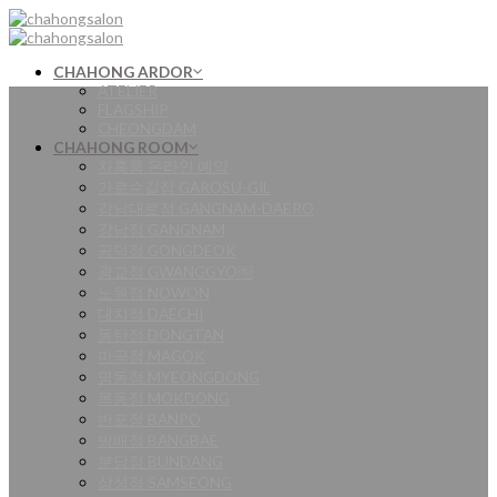
Skip
to
content
CHAHONG ARDOR
ATELIER
FLAGSHIP
CHEONGDAM
CHAHONG ROOM
차홍룸 온라인 예약
가로수길점 GAROSU-GIL
강남대로점 GANGNAM-DAERO
강남점 GANGNAM
공덕점 GONGDEOK
광교점 GWANGGYO￼
노원점 NOWON
대치점 DAECHI
동탄점 DONGTAN
마곡점 MAGOK
명동점 MYEONGDONG
목동점 MOKDONG
반포점 BANPO
방배점 BANGBAE
분당점 BUNDANG
삼성점 SAMSEONG