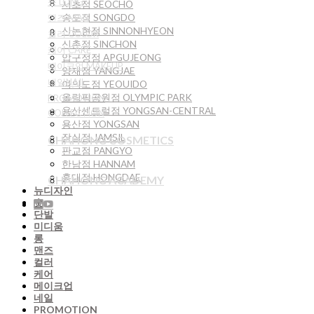
롱 LONG
서초점 SEOCHO
송도점 SONGDO
맨즈 MAN
신논현점 SINNONHYEON
컬러 COLOR
신촌점 SINCHON
케어 CARE
압구정점 APGUJEONG
메이크업 MAKEUP
양재점 YANGJAE
네일NAIL
여의도점 YEOUIDO
올림픽공원점 OLYMPIC PARK
PROMOTION
용산센트럴점 YONGSAN-CENTRAL
COLLECTION
용산점 YONGSAN
잠실점 JAMSIL
CHAHONG COSMETICS
판교점 PANGYO
한남점 HANNAM
홍대점 HONGDAE
CHAHONG ACADEMY
뉴디자인
숏
단발
미디움
롱
맨즈
컬러
케어
메이크업
네일
PROMOTION