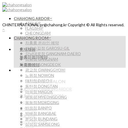
Skip
to
content
CHAHONG ARDOR
ATELIER
CHINTERNATIONAL pr@chahong.kr Copyright © All Rights reserved.
FLAGSHIP
CHEONGDAM
CHAHONG ROOM
차홍룸 온라인 예약
가로수길점 GAROSU-GIL
인재채용
강남대로점 GANGNAM-DAERO
차홍아르더예약
강남점 GANGNAM
공덕점 GONGDEOK
차홍룸예약
광교점 GWANGGYO￼
노원점 NOWON
대치점 DAECHI
CHAHONG SALON
동탄점 DONGTAN
차홍아르더 CHAHONG ARDOR
마곡점 MAGOK
차홍룸 CHAHONG ROOM
명동점 MYEONGDONG
뉴디자인 NEW DESIGN
목동점 MOKDONG
반포점 BANPO
숏 SHORT
방배점 BANGBAE
단발 BOB
분당점 BUNDANG
미디움 MEDIUM
삼성점 SAMSEONG