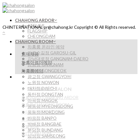
Skip
to
content
CHAHONG ARDOR
ATELIER
CHINTERNATIONAL pr@chahong.kr Copyright © All Rights reserved.
FLAGSHIP
CHEONGDAM
CHAHONG ROOM
차홍룸 온라인 예약
가로수길점 GAROSU-GIL
인재채용
강남대로점 GANGNAM-DAERO
차홍아르더예약
강남점 GANGNAM
공덕점 GONGDEOK
차홍룸예약
광교점 GWANGGYO￼
노원점 NOWON
대치점 DAECHI
CHAHONG SALON
동탄점 DONGTAN
차홍아르더 CHAHONG ARDOR
마곡점 MAGOK
차홍룸 CHAHONG ROOM
명동점 MYEONGDONG
뉴디자인 NEW DESIGN
목동점 MOKDONG
반포점 BANPO
숏 SHORT
방배점 BANGBAE
단발 BOB
분당점 BUNDANG
미디움 MEDIUM
삼성점 SAMSEONG