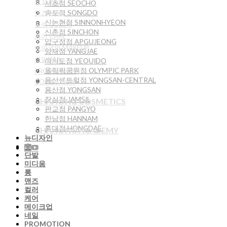
롱 LONG
서초점 SEOCHO
송도점 SONGDO
맨즈 MAN
신논현점 SINNONHYEON
컬러 COLOR
신촌점 SINCHON
케어 CARE
압구정점 APGUJEONG
메이크업 MAKEUP
양재점 YANGJAE
네일NAIL
여의도점 YEOUIDO
올림픽공원점 OLYMPIC PARK
PROMOTION
용산센트럴점 YONGSAN-CENTRAL
COLLECTION
용산점 YONGSAN
잠실점 JAMSIL
CHAHONG COSMETICS
판교점 PANGYO
한남점 HANNAM
홍대점 HONGDAE
CHAHONG ACADEMY
뉴디자인
숏
단발
미디움
롱
맨즈
컬러
케어
메이크업
네일
PROMOTION