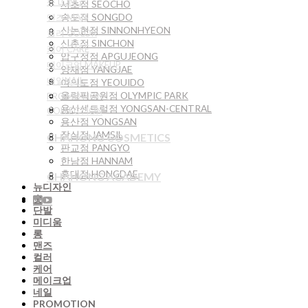
롱 LONG
서초점 SEOCHO
송도점 SONGDO
맨즈 MAN
신논현점 SINNONHYEON
컬러 COLOR
신촌점 SINCHON
케어 CARE
압구정점 APGUJEONG
메이크업 MAKEUP
양재점 YANGJAE
네일NAIL
여의도점 YEOUIDO
올림픽공원점 OLYMPIC PARK
PROMOTION
용산센트럴점 YONGSAN-CENTRAL
COLLECTION
용산점 YONGSAN
잠실점 JAMSIL
CHAHONG COSMETICS
판교점 PANGYO
한남점 HANNAM
홍대점 HONGDAE
CHAHONG ACADEMY
뉴디자인
숏
단발
미디움
롱
맨즈
컬러
케어
메이크업
네일
PROMOTION