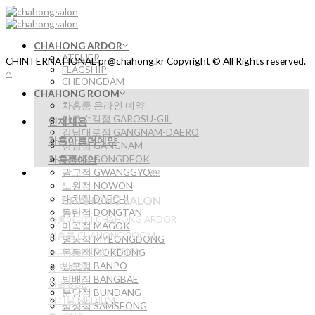
Skip
to
content
CHAHONG ARDOR
ATELIER
CHINTERNATIONAL pr@chahong.kr Copyright © All Rights reserved.
FLAGSHIP
CHEONGDAM
CHAHONG ROOM
차홍룸 온라인 예약
가로수길점 GAROSU-GIL
인재채용
강남대로점 GANGNAM-DAERO
차홍아르더예약
강남점 GANGNAM
공덕점 GONGDEOK
차홍룸예약
광교점 GWANGGYO￼
노원점 NOWON
대치점 DAECHI
CHAHONG SALON
동탄점 DONGTAN
차홍아르더 CHAHONG ARDOR
마곡점 MAGOK
차홍룸 CHAHONG ROOM
명동점 MYEONGDONG
뉴디자인 NEW DESIGN
목동점 MOKDONG
반포점 BANPO
숏 SHORT
방배점 BANGBAE
단발 BOB
분당점 BUNDANG
미디움 MEDIUM
삼성점 SAMSEONG