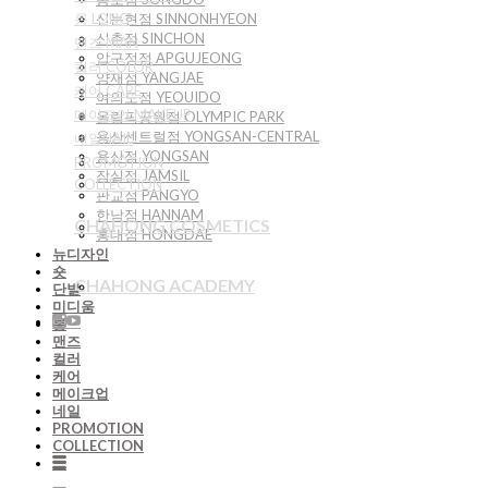
롱 LONG
신논현점 SINNONHYEON
신촌점 SINCHON
맨즈 MAN
압구정점 APGUJEONG
컬러 COLOR
양재점 YANGJAE
케어 CARE
여의도점 YEOUIDO
메이크업 MAKEUP
올림픽공원점 OLYMPIC PARK
용산센트럴점 YONGSAN-CENTRAL
네일NAIL
용산점 YONGSAN
PROMOTION
잠실점 JAMSIL
COLLECTION
판교점 PANGYO
한남점 HANNAM
CHAHONG COSMETICS
홍대점 HONGDAE
뉴디자인
숏
CHAHONG ACADEMY
단발
미디움
롱
맨즈
컬러
케어
메이크업
네일
PROMOTION
COLLECTION