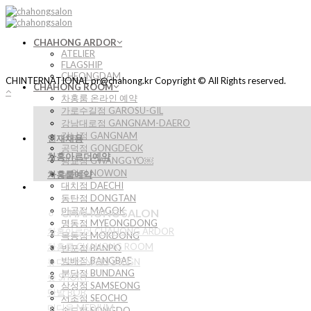
Skip
to
content
CHAHONG ARDOR
ATELIER
FLAGSHIP
CHEONGDAM
CHINTERNATIONAL pr@chahong.kr Copyright © All Rights reserved.
CHAHONG ROOM
차홍룸 온라인 예약
가로수길점 GAROSU-GIL
강남대로점 GANGNAM-DAERO
강남점 GANGNAM
인재채용
공덕점 GONGDEOK
차홍아르더예약
광교점 GWANGGYO￼
노원점 NOWON
차홍룸예약
대치점 DAECHI
동탄점 DONGTAN
마곡점 MAGOK
CHAHONG SALON
명동점 MYEONGDONG
차홍아르더 CHAHONG ARDOR
목동점 MOKDONG
차홍룸 CHAHONG ROOM
반포점 BANPO
방배점 BANGBAE
뉴디자인 NEW DESIGN
분당점 BUNDANG
숏 SHORT
삼성점 SAMSEONG
단발 BOB
서초점 SEOCHO
미디움 MEDIUM
송도점 SONGDO