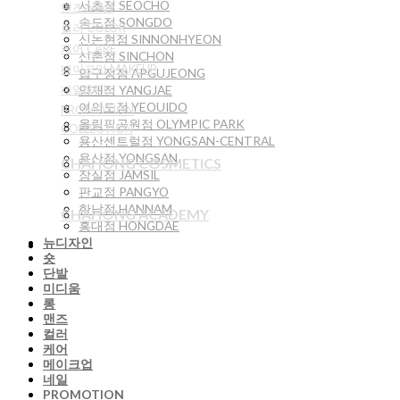
서초점 SEOCHO
맨즈 MAN
송도점 SONGDO
컬러 COLOR
신논현점 SINNONHYEON
케어 CARE
신촌점 SINCHON
메이크업 MAKEUP
압구정점 APGUJEONG
네일NAIL
양재점 YANGJAE
여의도점 YEOUIDO
PROMOTION
올림픽공원점 OLYMPIC PARK
COLLECTION
용산센트럴점 YONGSAN-CENTRAL
용산점 YONGSAN
CHAHONG COSMETICS
잠실점 JAMSIL
판교점 PANGYO
한남점 HANNAM
CHAHONG ACADEMY
홍대점 HONGDAE
뉴디자인
숏
단발
미디움
롱
맨즈
컬러
케어
메이크업
네일
PROMOTION