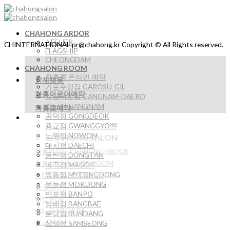
Skip
to
content
CHAHONG ARDOR
ATELIER
CHINTERNATIONAL pr@chahong.kr Copyright © All Rights reserved.
FLAGSHIP
CHEONGDAM
CHAHONG ROOM
차홍룸 온라인 예약
인재채용
가로수길점 GAROSU-GIL
차홍아르더예약
강남대로점 GANGNAM-DAERO
강남점 GANGNAM
차홍룸예약
공덕점 GONGDEOK
광교점 GWANGGYO￼
노원점 NOWON
CHAHONG SALON
대치점 DAECHI
차홍아르더 CHAHONG ARDOR
동탄점 DONGTAN
차홍룸 CHAHONG ROOM
마곡점 MAGOK
명동점 MYEONGDONG
뉴디자인 NEW DESIGN
목동점 MOKDONG
숏 SHORT
반포점 BANPO
단발 BOB
방배점 BANGBAE
미디움 MEDIUM
분당점 BUNDANG
롱 LONG
삼성점 SAMSEONG