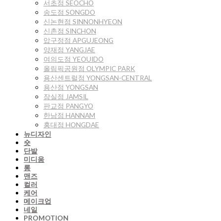
서초점 SEOCHO
송도점 SONGDO
신논현점 SINNONHYEON
신촌점 SINCHON
압구정점 APGUJEONG
양재점 YANGJAE
여의도점 YEOUIDO
올림픽공원점 OLYMPIC PARK
용산센트럴점 YONGSAN-CENTRAL
용산점 YONGSAN
잠실점 JAMSIL
판교점 PANGYO
한남점 HANNAM
홍대점 HONGDAE
뉴디자인
숏
단발
미디움
롱
맨즈
컬러
케어
메이크업
네일
PROMOTION