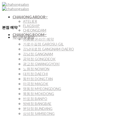
Skip
to
content
CHAHONG ARDOR
ATELIER
FLAGSHIP
본점 예약
CHEONGDAM
CHAHONG ROOM
박다은부원장
차홍룸 온라인 예약
가로수길점 GAROSU-GIL
강남대로점 GANGNAM-DAERO
강남점 GANGNAM
공덕점 GONGDEOK
광교점 GWANGGYO￼
노원점 NOWON
대치점 DAECHI
동탄점 DONGTAN
마곡점 MAGOK
명동점 MYEONGDONG
목동점 MOKDONG
반포점 BANPO
방배점 BANGBAE
분당점 BUNDANG
삼성점 SAMSEONG