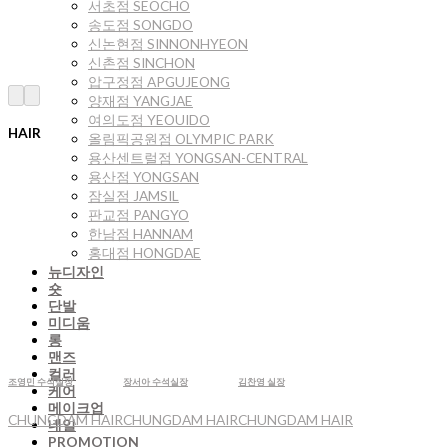
서초점 SEOCHO
송도점 SONGDO
신논현점 SINNONHYEON
신촌점 SINCHON
압구정점 APGUJEONG
양재점 YANGJAE
여의도점 YEOUIDO
HAIR
올림픽공원점 OLYMPIC PARK
용산센트럴점 YONGSAN-CENTRAL
용산점 YONGSAN
잠실점 JAMSIL
판교점 PANGYO
한남점 HANNAM
홍대점 HONGDAE
뉴디자인
숏
단발
미디움
롱
맨즈
컬러
조영민 수석실장
장서아 수석실장
김찬영 실장
케어
메이크업
CHUNGDAM HAIR
CHUNGDAM HAIR
CHUNGDAM HAIR
네일
PROMOTION