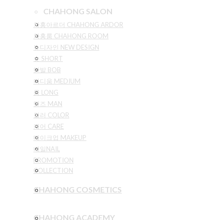
CHAHONG SALON
차홍아르더 CHAHONG ARDOR
차홍룸 CHAHONG ROOM
뉴디자인 NEW DESIGN
숏 SHORT
단발 BOB
미디움 MEDIUM
롱 LONG
맨즈 MAN
컬러 COLOR
케어 CARE
메이크업 MAKEUP
네일NAIL
PROMOTION
COLLECTION
CHAHONG COSMETICS
CHAHONG ACADEMY