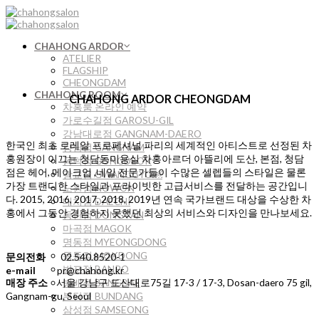
Skip
to
content
CHAHONG ARDOR
ATELIER
FLAGSHIP
CHEONGDAM
CHAHONG ROOM
CHAHONG ARDOR CHEONGDAM
차홍룸 온라인 예약
가로수길점 GAROSU-GIL
강남대로점 GANGNAM-DAERO
한국인 최초 로레알 프로페셔널 파리의 세계적인 아티스트로 선정된 차
강남점 GANGNAM
홍원장이 이끄는 청담동미용실 차홍아르더 아뜰리에 도산, 본점, 청담
공덕점 GONGDEOK
점은 헤어, 메이크업 ,네일 전문가들이 수많은 셀렙들의 스타일은 물론
광교점 GWANGGYO￼
가장 트랜디한 스타일과 프라이빗한 고급서비스를 전달하는 공간입니
노원점 NOWON
다. 2015, 2016, 2017, 2018, 2019년 연속 국가브랜드 대상을 수상한 차
대치점 DAECHI
홍에서 그동안 경험하지 못했던 최상의 서비스와 디자인을 만나보세요.
동탄점 DONGTAN
마곡점 MAGOK
명동점 MYEONGDONG
목동점 MOKDONG
문의전화
02.540.8520-1
반포점 BANPO
e-mail
pr@chahong.kr
매장 주소
서울 강남구 도산대로75길 17-3 / 17-3, Dosan-daero 75 gil,
방배점 BANGBAE
Gangnam-gu, Seoul
분당점 BUNDANG
삼성점 SAMSEONG