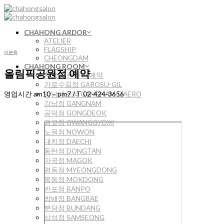
Skip
to
content
CHAHONG ARDOR
ATELIER
FLAGSHIP
미분류
CHEONGDAM
CHAHONG ROOM
올림픽공원점 예약
차홍룸 온라인 예약
가로수길점 GAROSU-GIL
강남대로점 GANGNAM-DAERO
영업시간 am10 – pm7 / T 02-424-3656
강남점 GANGNAM
공덕점 GONGDEOK
광교점 GWANGGYO￼
노원점 NOWON
대치점 DAECHI
동탄점 DONGTAN
마곡점 MAGOK
명동점 MYEONGDONG
목동점 MOKDONG
반포점 BANPO
방배점 BANGBAE
분당점 BUNDANG
삼성점 SAMSEONG