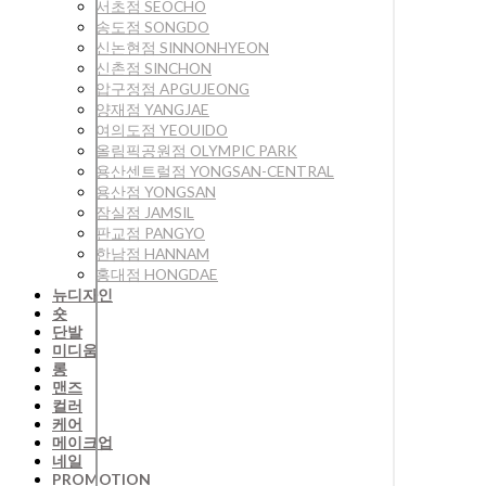
서초점 SEOCHO
송도점 SONGDO
신논현점 SINNONHYEON
신촌점 SINCHON
압구정점 APGUJEONG
양재점 YANGJAE
여의도점 YEOUIDO
올림픽공원점 OLYMPIC PARK
용산센트럴점 YONGSAN-CENTRAL
용산점 YONGSAN
잠실점 JAMSIL
판교점 PANGYO
한남점 HANNAM
홍대점 HONGDAE
뉴디자인
숏
단발
미디움
롱
맨즈
컬러
케어
메이크업
네일
PROMOTION