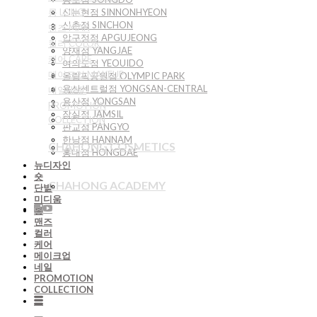
롱 LONG
신논현점 SINNONHYEON
신촌점 SINCHON
맨즈 MAN
압구정점 APGUJEONG
컬러 COLOR
양재점 YANGJAE
케어 CARE
여의도점 YEOUIDO
메이크업 MAKEUP
올림픽공원점 OLYMPIC PARK
용산센트럴점 YONGSAN-CENTRAL
네일NAIL
용산점 YONGSAN
PROMOTION
잠실점 JAMSIL
COLLECTION
판교점 PANGYO
한남점 HANNAM
CHAHONG COSMETICS
홍대점 HONGDAE
뉴디자인
숏
CHAHONG ACADEMY
단발
미디움
롱
맨즈
컬러
케어
메이크업
네일
PROMOTION
COLLECTION