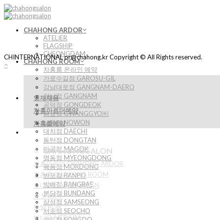
Skip
to
content
CHAHONG ARDOR
ATELIER
FLAGSHIP
CHEONGDAM
CHINTERNATIONAL pr@chahong.kr Copyright © All Rights reserved.
CHAHONG ROOM
차홍룸 온라인 예약
가로수길점 GAROSU-GIL
강남대로점 GANGNAM-DAERO
강남점 GANGNAM
인재채용
공덕점 GONGDEOK
차홍아르더예약
광교점 GWANGGYO￼
노원점 NOWON
차홍룸예약
대치점 DAECHI
동탄점 DONGTAN
마곡점 MAGOK
CHAHONG SALON
명동점 MYEONGDONG
차홍아르더 CHAHONG ARDOR
목동점 MOKDONG
차홍룸 CHAHONG ROOM
반포점 BANPO
방배점 BANGBAE
뉴디자인 NEW DESIGN
분당점 BUNDANG
숏 SHORT
삼성점 SAMSEONG
단발 BOB
서초점 SEOCHO
미디움 MEDIUM
송도점 SONGDO