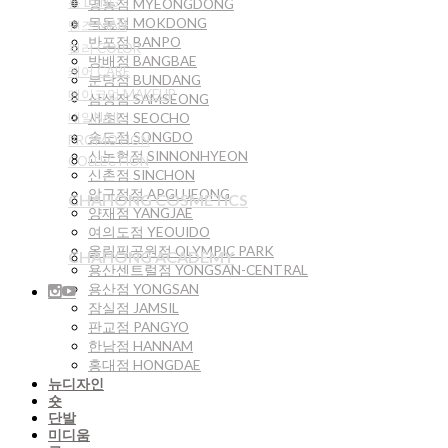
롱 LONG
명동점 MYEONGDONG
목동점 MOKDONG
맨즈 MAN
반포점 BANPO
컬러 COLOR
방배점 BANGBAE
케어 CARE
분당점 BUNDANG
메이크업 MAKEUP
삼성점 SAMSEONG
네일NAIL
서초점 SEOCHO
송도점 SONGDO
PROMOTION
신논현점 SINNONHYEON
COLLECTION
신촌점 SINCHON
압구정점 APGUJEONG
CHAHONG COSMETICS
양재점 YANGJAE
여의도점 YEOUIDO
올림픽공원점 OLYMPIC PARK
CHAHONG ACADEMY
용산센트럴점 YONGSAN-CENTRAL
용산점 YONGSAN
잠실점 JAMSIL
판교점 PANGYO
한남점 HANNAM
홍대점 HONGDAE
뉴디자인
숏
단발
미디움