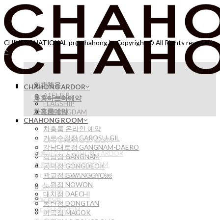
Skip
to
content
CHINTERNATIONAL pr@chahong.kr Copyright © All Rights reserved.
인재채용
CHAHONG ARDOR
ATELIER
차홍아르더예약
FLAGSHIP
차홍룸예약
CHEONGDAM
CHAHONG ROOM
차홍룸 온라인 예약
가로수길점 GAROSU-GIL
CHAHONG SALON
강남대로점 GANGNAM-DAERO
차홍아르더 CHAHONG ARDOR
강남점 GANGNAM
차홍룸 CHAHONG ROOM
공덕점 GONGDEOK
광교점 GWANGGYO￼
뉴디자인 NEW DESIGN
노원점 NOWON
숏 SHORT
대치점 DAECHI
단발 BOB
동탄점 DONGTAN
미디움 MEDIUM
마곡점 MAGOK