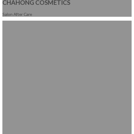
CHAHONG COSMETICS
Salon After Care