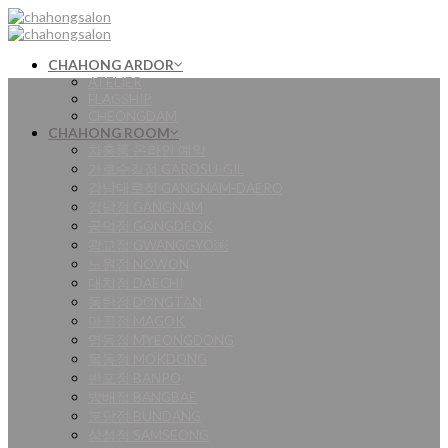
Skip
to
content
CHAHONG ARDOR
ATELIER
FLAGSHIP
CHEONGDAM
CHAHONG ROOM
차홍룸 온라인 예약
가로수길점 GAROSU-GIL
강남대로점 GANGNAM-DAERO
강남점 GANGNAM
공덕점 GONGDEOK
광교점 GWANGGYO￼
노원점 NOWON
대치점 DAECHI
동탄점 DONGTAN
마곡점 MAGOK
명동점 MYEONGDONG
목동점 MOKDONG
반포점 BANPO
방배점 BANGBAE
분당점 BUNDANG
삼성점 SAMSEONG