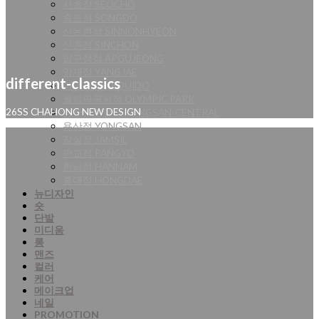
서초점 SEOCHO
송도점 SONGDO
신논현점 SINNONHYEON
신촌점 SINCHON
압구정점 APGUJEONG
양재점 YANGJAE
different-classics
여의도점 YEOUIDO
올림픽공원점 OLYMPIC PARK
용산센트럴점 YONGSAN-CENTRAL
26SS CHAHONG NEW DESIGN
용산점 YONGSAN
잠실점 JAMSIL
판교점 PANGYO
한남점 HANNAM
홍대점 HONGDAE
뉴디자인
숏
단발
미디움
롱
맨즈
컬러
케어
메이크업
네일
PROMOTION