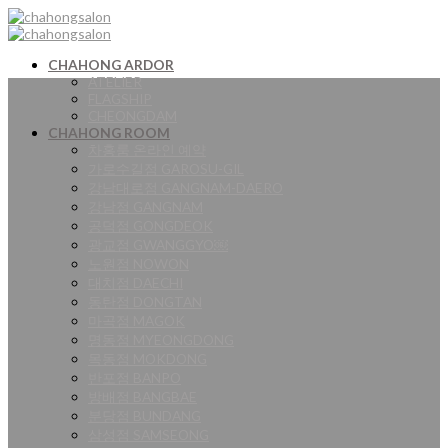
Skip
to
content
CHAHONG ARDOR
ATELIER
FLAGSHIP
CHEONGDAM
CHAHONG ROOM
차홍룸 온라인 예약
가로수길점 GAROSU-GIL
강남대로점 GANGNAM-DAERO
강남점 GANGNAM
공덕점 GONGDEOK
광교점 GWANGGYO￼
노원점 NOWON
대치점 DAECHI
동탄점 DONGTAN
마곡점 MAGOK
명동점 MYEONGDONG
목동점 MOKDONG
반포점 BANPO
방배점 BANGBAE
분당점 BUNDANG
삼성점 SAMSEONG