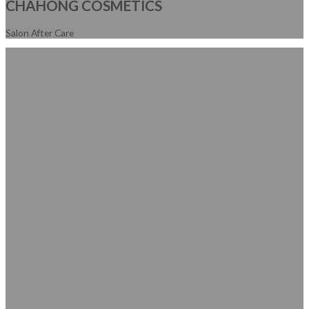
CHAHONG COSMETICS
Salon After Care