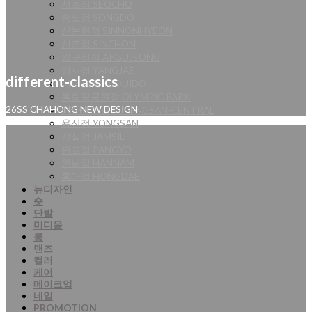
서초점 SEOCHO
송도점 SONGDO
신논현점 SINNONHYEON
신촌점 SINCHON
압구정점 APGUJEONG
양재점 YANGJAE
different-classics
여의도점 YEOUIDO
올림픽공원점 OLYMPIC PARK
용산센트럴점 YONGSAN-CENTRAL
26SS CHAHONG NEW DESIGN
용산점 YONGSAN
잠실점 JAMSIL
판교점 PANGYO
한남점 HANNAM
홍대점 HONGDAE
뉴디자인
숏
단발
미디움
롱
맨즈
컬러
케어
메이크업
네일
PROMOTION