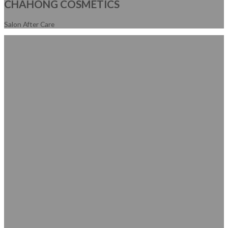
CHAHONG COSMETICS
Salon After Care