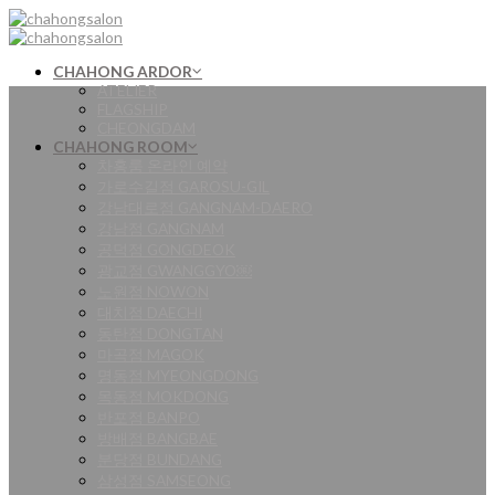
Skip
to
content
CHAHONG ARDOR
ATELIER
FLAGSHIP
CHEONGDAM
CHAHONG ROOM
차홍룸 온라인 예약
가로수길점 GAROSU-GIL
강남대로점 GANGNAM-DAERO
강남점 GANGNAM
공덕점 GONGDEOK
광교점 GWANGGYO￼
노원점 NOWON
대치점 DAECHI
동탄점 DONGTAN
마곡점 MAGOK
명동점 MYEONGDONG
목동점 MOKDONG
반포점 BANPO
방배점 BANGBAE
분당점 BUNDANG
삼성점 SAMSEONG