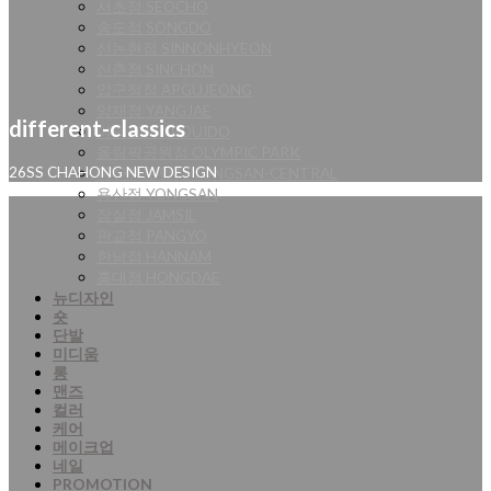
서초점 SEOCHO
송도점 SONGDO
신논현점 SINNONHYEON
신촌점 SINCHON
압구정점 APGUJEONG
양재점 YANGJAE
different-classics
여의도점 YEOUIDO
올림픽공원점 OLYMPIC PARK
용산센트럴점 YONGSAN-CENTRAL
26SS CHAHONG NEW DESIGN
용산점 YONGSAN
잠실점 JAMSIL
판교점 PANGYO
한남점 HANNAM
홍대점 HONGDAE
뉴디자인
숏
단발
미디움
롱
맨즈
컬러
케어
메이크업
네일
PROMOTION