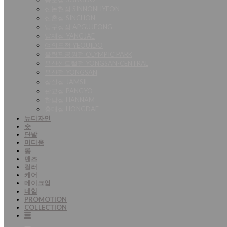
신논현점 SINNONHYEON
신촌점 SINCHON
압구정점 APGUJEONG
양재점 YANGJAE
여의도점 YEOUIDO
올림픽공원점 OLYMPIC PARK
용산센트럴점 YONGSAN-CENTRAL
용산점 YONGSAN
잠실점 JAMSIL
판교점 PANGYO
한남점 HANNAM
홍대점 HONGDAE
뉴디자인
숏
단발
미디움
롱
맨즈
컬러
케어
메이크업
네일
PROMOTION
COLLECTION