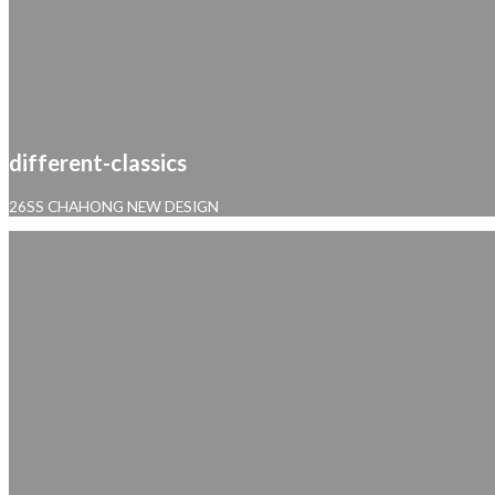
different-classics
26SS CHAHONG NEW DESIGN