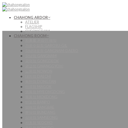
Skip
to
content
CHAHONG ARDOR
ATELIER
FLAGSHIP
CHEONGDAM
CHAHONG ROOM
차홍룸 온라인 예약
가로수길점 GAROSU-GIL
강남대로점 GANGNAM-DAERO
강남점 GANGNAM
공덕점 GONGDEOK
광교점 GWANGGYO￼
노원점 NOWON
대치점 DAECHI
동탄점 DONGTAN
마곡점 MAGOK
명동점 MYEONGDONG
목동점 MOKDONG
반포점 BANPO
방배점 BANGBAE
분당점 BUNDANG
삼성점 SAMSEONG
서초점 SEOCHO
송도점 SONGDO