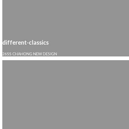
different-classics
26SS CHAHONG NEW DESIGN