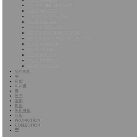
신논현점 SINNONHYEON
신촌점 SINCHON
압구정점 APGUJEONG
양재점 YANGJAE
여의도점 YEOUIDO
올림픽공원점 OLYMPIC PARK
용산센트럴점 YONGSAN-CENTRAL
용산점 YONGSAN
잠실점 JAMSIL
판교점 PANGYO
한남점 HANNAM
홍대점 HONGDAE
뉴디자인
숏
단발
미디움
롱
맨즈
컬러
케어
메이크업
네일
PROMOTION
COLLECTION