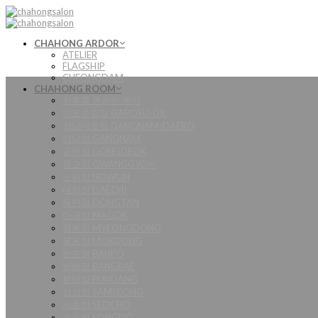
Skip
to
content
CHAHONG ARDOR
ATELIER
FLAGSHIP
CHEONGDAM
CHAHONG ROOM
차홍룸 온라인 예약
가로수길점 GAROSU-GIL
강남대로점 GANGNAM-DAERO
강남점 GANGNAM
공덕점 GONGDEOK
광교점 GWANGGYO￼
노원점 NOWON
대치점 DAECHI
동탄점 DONGTAN
마곡점 MAGOK
명동점 MYEONGDONG
목동점 MOKDONG
반포점 BANPO
방배점 BANGBAE
분당점 BUNDANG
삼성점 SAMSEONG
서초점 SEOCHO
송도점 SONGDO