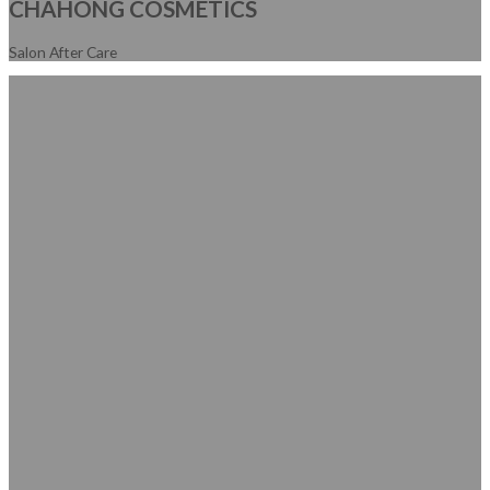
CHAHONG COSMETICS
Salon After Care