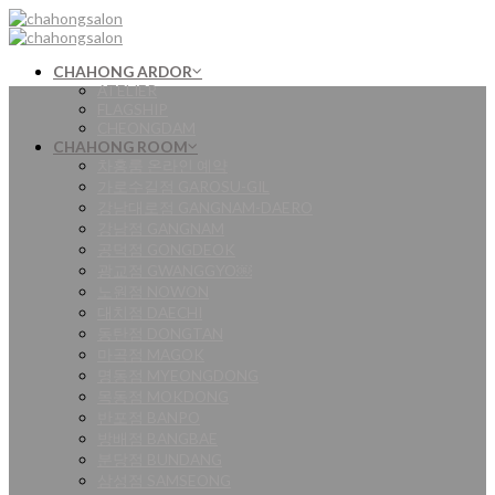
Skip
to
content
CHAHONG ARDOR
ATELIER
FLAGSHIP
CHEONGDAM
CHAHONG ROOM
차홍룸 온라인 예약
가로수길점 GAROSU-GIL
강남대로점 GANGNAM-DAERO
강남점 GANGNAM
공덕점 GONGDEOK
광교점 GWANGGYO￼
노원점 NOWON
대치점 DAECHI
동탄점 DONGTAN
마곡점 MAGOK
명동점 MYEONGDONG
목동점 MOKDONG
반포점 BANPO
방배점 BANGBAE
분당점 BUNDANG
삼성점 SAMSEONG