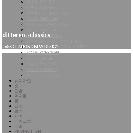
서초점 SEOCHO
송도점 SONGDO
신논현점 SINNONHYEON
신촌점 SINCHON
압구정점 APGUJEONG
양재점 YANGJAE
different-classics
여의도점 YEOUIDO
올림픽공원점 OLYMPIC PARK
용산센트럴점 YONGSAN-CENTRAL
26SS CHAHONG NEW DESIGN
용산점 YONGSAN
잠실점 JAMSIL
판교점 PANGYO
한남점 HANNAM
홍대점 HONGDAE
뉴디자인
숏
단발
미디움
롱
맨즈
컬러
케어
메이크업
네일
PROMOTION