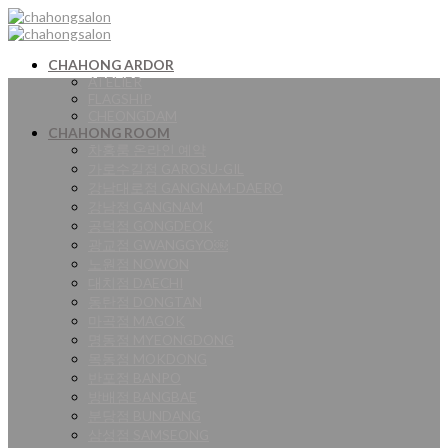
Skip
to
content
CHAHONG ARDOR
ATELIER
FLAGSHIP
CHEONGDAM
CHAHONG ROOM
차홍룸 온라인 예약
가로수길점 GAROSU-GIL
강남대로점 GANGNAM-DAERO
강남점 GANGNAM
공덕점 GONGDEOK
광교점 GWANGGYO￼
노원점 NOWON
대치점 DAECHI
동탄점 DONGTAN
마곡점 MAGOK
명동점 MYEONGDONG
목동점 MOKDONG
반포점 BANPO
방배점 BANGBAE
분당점 BUNDANG
삼성점 SAMSEONG