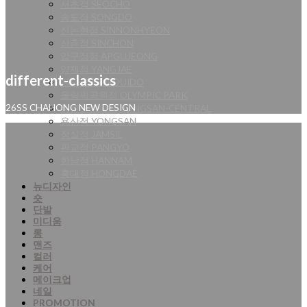
서초점 SEOCHO
송도점 SONGDO
신논현점 SINNONHYEON
신촌점 SINCHON
압구정점 APGUJEONG
양재점 YANGJAE
different-classics
여의도점 YEOUIDO
올림픽공원점 OLYMPIC PARK
용산센트럴점 YONGSAN-CENTRAL
26SS CHAHONG NEW DESIGN
용산점 YONGSAN
잠실점 JAMSIL
판교점 PANGYO
한남점 HANNAM
홍대점 HONGDAE
뉴디자인
숏
단발
미디움
롱
맨즈
컬러
케어
메이크업
네일
PROMOTION