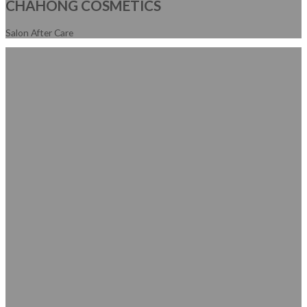
CHAHONG COSMETICS
Salon After Care