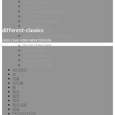
서초점 SEOCHO
송도점 SONGDO
신논현점 SINNONHYEON
신촌점 SINCHON
압구정점 APGUJEONG
양재점 YANGJAE
different-classics
여의도점 YEOUIDO
올림픽공원점 OLYMPIC PARK
용산센트럴점 YONGSAN-CENTRAL
26SS CHAHONG NEW DESIGN
용산점 YONGSAN
잠실점 JAMSIL
판교점 PANGYO
한남점 HANNAM
홍대점 HONGDAE
뉴디자인
숏
단발
미디움
롱
맨즈
컬러
케어
메이크업
네일
PROMOTION