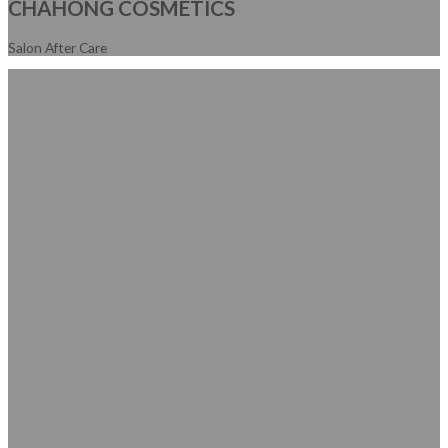
CHAHONG COSMETICS
Salon After Care