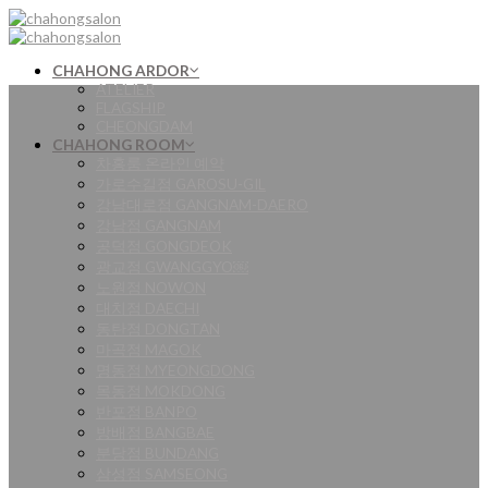
Skip
to
content
CHAHONG ARDOR
ATELIER
FLAGSHIP
CHEONGDAM
CHAHONG ROOM
차홍룸 온라인 예약
가로수길점 GAROSU-GIL
강남대로점 GANGNAM-DAERO
강남점 GANGNAM
공덕점 GONGDEOK
광교점 GWANGGYO￼
노원점 NOWON
대치점 DAECHI
동탄점 DONGTAN
마곡점 MAGOK
명동점 MYEONGDONG
목동점 MOKDONG
반포점 BANPO
방배점 BANGBAE
분당점 BUNDANG
삼성점 SAMSEONG