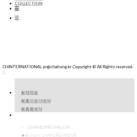
COLLECTION
CHINTERNATIONAL pr@chahong.kr Copyright © All Rights reserved.
인재채용
차홍아르더예약
차홍룸예약
CHAHONG SALON
차홍아르더 CHAHONG ARDOR