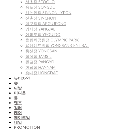
서초점 SEOCHO
송도점 SONGDO
신논현점 SINNONHYEON
신촌점 SINCHON
압구정점 APGUJEONG
양재점 YANGJAE
여의도점 YEOUIDO
올림픽공원점 OLYMPIC PARK
용산센트럴점 YONGSAN-CENTRAL
용산점 YONGSAN
잠실점 JAMSIL
판교점 PANGYO
한남점 HANNAM
홍대점 HONGDAE
뉴디자인
숏
단발
미디움
롱
맨즈
컬러
케어
메이크업
네일
PROMOTION