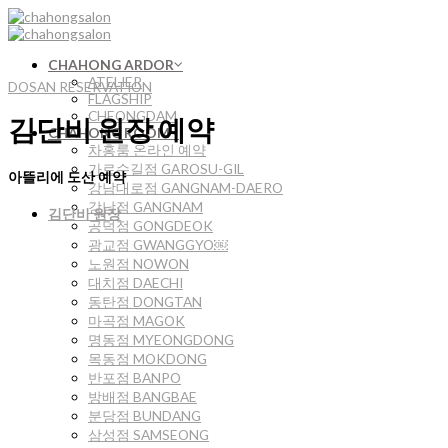
Skip
to
content
CHAHONG ARDOR
ATELIER
DOSAN RESERVATION
FLAGSHIP
CHEONGDAM
김단비 원장 예약
CHAHONG ROOM
차홍룸 온라인 예약
가로수길점 GAROSU-GIL
아뜰리에 도산 예약
강남대로점 GANGNAM-DAERO
강남점 GANGNAM
김단비 원장
공덕점 GONGDEOK
광교점 GWANGGYO￼
노원점 NOWON
대치점 DAECHI
동탄점 DONGTAN
마곡점 MAGOK
명동점 MYEONGDONG
목동점 MOKDONG
반포점 BANPO
방배점 BANGBAE
분당점 BUNDANG
삼성점 SAMSEONG