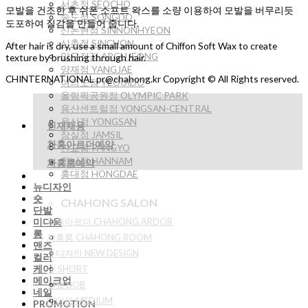
서초점 SEOCHO
모발을 건조한 후 쉬폰 소프트 왁스를 소량 이용하여 모발을 버무리듯
송도점 SONGDO
도포하여 질감을 만들어 줍니다.
신논현점 SINNONHYEON
신촌점 SINCHON
After hair is dry, use a small amount of Chiffon Soft Wax to create
압구정점 APGUJEONG
texture by brushing through hair.
양재점 YANGJAE
CHINTERNATIONAL pr@chahong.kr Copyright © All Rights reserved.
여의도점 YEOUIDO
올림픽공원점 OLYMPIC PARK
용산센트럴점 YONGSAN-CENTRAL
용산점 YONGSAN
인재채용
잠실점 JAMSIL
차홍아르더예약
판교점 PANGYO
한남점 HANNAM
차홍룸예약
홍대점 HONGDAE
뉴디자인
숏
CHAHONG SALON
단발
미디움
차홍아르더 CHAHONG ARDOR
롱
차홍룸 CHAHONG ROOM
맨즈
뉴디자인 NEW DESIGN
컬러
케어
숏 SHORT
메이크업
단발 BOB
네일
미디움 MEDIUM
PROMOTION