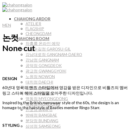
Skip
to
content
CHAHONG ARDOR
ATELIER
MEN
FLAGSHIP
CHEONGDAM
논컷
CHAHONG ROOM
차홍룸 온라인 예약
None cut
가로수길점 GAROSU-GIL
강남대로점 GANGNAM-DAERO
강남점 GANGNAM
공덕점 GONGDEOK
광교점 GWANGGYO￼
노원점 NOWON
DESIGN
대치점 DAECHI
동탄점 DONGTAN
60년대 영국의 맨즈 스타일에서 영감을 받은 디자인으로 비틀즈의 멤버
마곡점 MAGOK
링고 스타의 헤어 스타일을 오마주한 디자인입니다.
명동점 MYEONGDONG
Inspired by the British menswear style of the 60s, the design is an
목동점 MOKDONG
homage to the hairstyle of Beatles member Ringo Starr.
반포점 BANPO
방배점 BANGBAE
분당점 BUNDANG
STYLING
삼성점 SAMSEONG