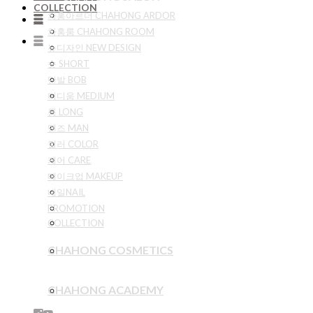
COLLECTION
차홍아르더 CHAHONG ARDOR
차홍룸 CHAHONG ROOM
뉴디자인 NEW DESIGN
숏 SHORT
단발 BOB
미디움 MEDIUM
롱 LONG
맨즈 MAN
컬러 COLOR
케어 CARE
메이크업 MAKEUP
네일NAIL
PROMOTION
COLLECTION
CHAHONG COSMETICS
CHAHONG ACADEMY