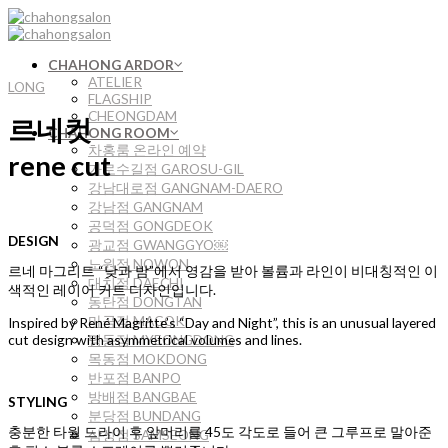
Skip
to
content
CHAHONG ARDOR
ATELIER
LONG
FLAGSHIP
CHEONGDAM
르네컷
CHAHONG ROOM
차홍룸 온라인 예약
rene cut
가로수길점 GAROSU-GIL
강남대로점 GANGNAM-DAERO
강남점 GANGNAM
공덕점 GONGDEOK
DESIGN
광교점 GWANGGYO￼
노원점 NOWON
르네 마그리트 “낮과 밤”에서 영감을 받아 볼륨과 라인이 비대칭적인 이
대치점 DAECHI
색적인 레이어 커트 디자인입니다.
동탄점 DONGTAN
마곡점 MAGOK
Inspired by René Magritte’s “Day and Night”, this is an unusual layered
명동점 MYEONGDONG
cut design with asymmetrical volumes and lines.
목동점 MOKDONG
반포점 BANPO
방배점 BANGBAE
STYLING
분당점 BUNDANG
충분한 타월 드라이 후 앞머리를 45도 각도로 들어 큰 그루프로 말아준
삼성점 SAMSEONG