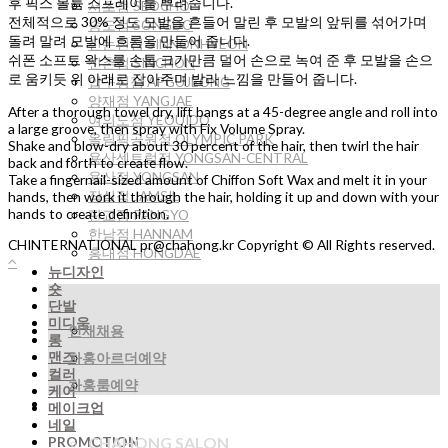
후 픽스 볼륨 스프레이를 뿌려줍니다.
서초점 SEOCHO
전체적으로 30% 정도 모발을 흔들어 말린 후 모발의 앞뒤를 섞어가며
송도점 SONGDO
돌려 말려 모발에 흐름을 만들어 줍니다.
신논현점 SINNONHYEON
쉬폰 소프트 왁스를 손톱 크기만큼 덜어 손으로 녹여 준 후 모발을 손으
신촌점 SINCHON
로 움키듯 위 아래로 잡아주며 발라 느낌을 만들어 줍니다.
압구정점 APGUJEONG
양재점 YANGJAE
After a thorough towel dry, lift bangs at a 45-degree angle and roll into
여의도점 YEOUIDO
a large groove, then spray with Fix Volume Spray.
올림픽공원점 OLYMPIC PARK
Shake and blow-dry about 30 percent of the hair, then twirl the hair
용산센트럴점 YONGSAN-CENTRAL
back and forth to create flow.
용산점 YONGSAN
Take a fingernail-sized amount of Chiffon Soft Wax and melt it in your
잠실점 JAMSIL
hands, then work it through the hair, holding it up and down with your
hands to create definition.
판교점 PANGYO
한남점 HANNAM
CHINTERNATIONAL pr@chahong.kr Copyright © All Rights reserved.
홍대점 HONGDAE
뉴디자인
숏
단발
미디움
인재채용
롱
맨즈
차홍아르더예약
컬러
차홍룸예약
케어
메이크업
네일
CHAHONG SALON
PROMOTION