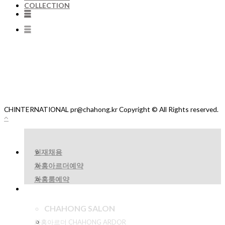
COLLECTION
CHINTERNATIONAL pr@chahong.kr Copyright © All Rights reserved.
인재채용
차홍아르더예약
차홍룸예약
CHAHONG SALON
차홍아르더 CHAHONG ARDOR