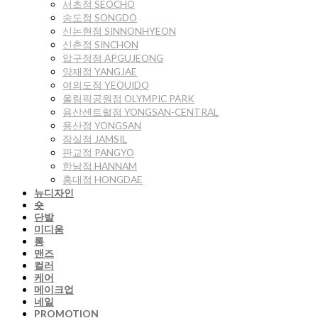
서초점 SEOCHO
송도점 SONGDO
신논현점 SINNONHYEON
신촌점 SINCHON
압구정점 APGUJEONG
양재점 YANGJAE
여의도점 YEOUIDO
올림픽공원점 OLYMPIC PARK
용산센트럴점 YONGSAN-CENTRAL
용산점 YONGSAN
잠실점 JAMSIL
판교점 PANGYO
한남점 HANNAM
홍대점 HONGDAE
뉴디자인
숏
단발
미디움
롱
맨즈
컬러
케어
메이크업
네일
PROMOTION