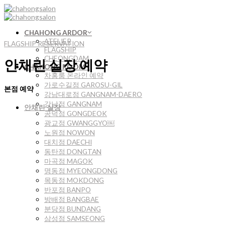
Skip
to
content
CHAHONG ARDOR
ATELIER
FLAGSHIP RESERVATION
FLAGSHIP
CHEONGDAM
안채린 실장 예약
CHAHONG ROOM
차홍룸 온라인 예약
가로수길점 GAROSU-GIL
본점 예약
강남대로점 GANGNAM-DAERO
강남점 GANGNAM
안채린 실장
공덕점 GONGDEOK
광교점 GWANGGYO￼
노원점 NOWON
대치점 DAECHI
동탄점 DONGTAN
마곡점 MAGOK
명동점 MYEONGDONG
목동점 MOKDONG
반포점 BANPO
방배점 BANGBAE
분당점 BUNDANG
삼성점 SAMSEONG