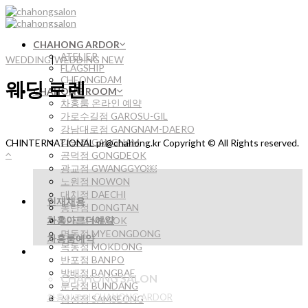
Skip
to
content
CHAHONG ARDOR
ATELIER
WEDDING
|
WEDDING NEW
FLAGSHIP
CHEONGDAM
웨딩 로렌
CHAHONG ROOM
차홍룸 온라인 예약
가로수길점 GAROSU-GIL
강남대로점 GANGNAM-DAERO
강남점 GANGNAM
CHINTERNATIONAL pr@chahong.kr Copyright © All Rights reserved.
공덕점 GONGDEOK
광교점 GWANGGYO￼
노원점 NOWON
대치점 DAECHI
인재채용
동탄점 DONGTAN
차홍아르더예약
마곡점 MAGOK
명동점 MYEONGDONG
차홍룸예약
목동점 MOKDONG
반포점 BANPO
방배점 BANGBAE
CHAHONG SALON
분당점 BUNDANG
차홍아르더 CHAHONG ARDOR
삼성점 SAMSEONG