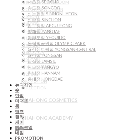
서초점 SEOCHO
차홍룸 CHAHONG ROOM
송도점 SONGDO
뉴디자인 NEW DESIGN
신논현점 SINNONHYEON
숏 SHORT
신촌점 SINCHON
단발 BOB
압구정점 APGUJEONG
미디움 MEDIUM
양재점 YANGJAE
여의도점 YEOUIDO
롱 LONG
올림픽공원점 OLYMPIC PARK
맨즈 MAN
용산센트럴점 YONGSAN-CENTRAL
컬러 COLOR
용산점 YONGSAN
케어 CARE
잠실점 JAMSIL
판교점 PANGYO
메이크업 MAKEUP
한남점 HANNAM
네일NAIL
홍대점 HONGDAE
PROMOTION
뉴디자인
COLLECTION
숏
단발
CHAHONG COSMETICS
미디움
롱
맨즈
컬러
CHAHONG ACADEMY
케어
메이크업
네일
PROMOTION