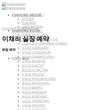
Skip
to
content
CHAHONG ARDOR
ATELIER
FLAGSHIP
CHEONGDAM
FLAGSHIP RESERVATION
CHAHONG ROOM
차홍룸 온라인 예약
이채리 실장 예약
가로수길점 GAROSU-GIL
강남대로점 GANGNAM-DAERO
강남점 GANGNAM
본점 예약
공덕점 GONGDEOK
광교점 GWANGGYO￼
이채리 실장
노원점 NOWON
대치점 DAECHI
동탄점 DONGTAN
마곡점 MAGOK
명동점 MYEONGDONG
목동점 MOKDONG
반포점 BANPO
방배점 BANGBAE
분당점 BUNDANG
삼성점 SAMSEONG
서초점 SEOCHO
송도점 SONGDO