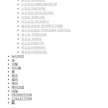
신논현점 SINNONHYEON
신촌점 SINCHON
압구정점 APGUJEONG
양재점 YANGJAE
여의도점 YEOUIDO
올림픽공원점 OLYMPIC PARK
용산센트럴점 YONGSAN-CENTRAL
용산점 YONGSAN
잠실점 JAMSIL
판교점 PANGYO
한남점 HANNAM
홍대점 HONGDAE
뉴디자인
숏
단발
미디움
롱
맨즈
컬러
케어
메이크업
네일
PROMOTION
COLLECTION