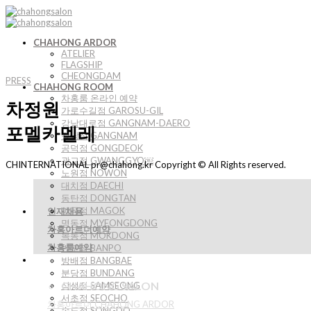
Skip
to
content
CHAHONG ARDOR
ATELIER
FLAGSHIP
CHEONGDAM
PRESS
CHAHONG ROOM
차홍룸 온라인 예약
차정원
가로수길점 GAROSU-GIL
강남대로점 GANGNAM-DAERO
포멜카멜레
강남점 GANGNAM
공덕점 GONGDEOK
광교점 GWANGGYO￼
CHINTERNATIONAL pr@chahong.kr Copyright © All Rights reserved.
노원점 NOWON
대치점 DAECHI
동탄점 DONGTAN
마곡점 MAGOK
인재채용
명동점 MYEONGDONG
차홍아르더예약
목동점 MOKDONG
차홍룸예약
반포점 BANPO
방배점 BANGBAE
분당점 BUNDANG
CHAHONG SALON
삼성점 SAMSEONG
서초점 SEOCHO
차홍아르더 CHAHONG ARDOR
송도점 SONGDO