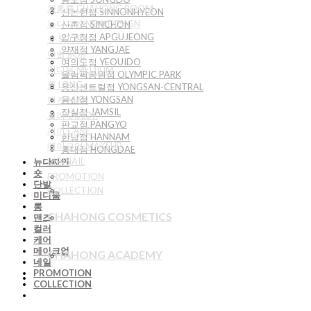
차홍룸 CHAHONG ROOM
신논현점 SINNONHYEON
뉴디자인 NEW DESIGN
신촌점 SINCHON
압구정점 APGUJEONG
숏 SHORT
양재점 YANGJAE
단발 BOB
여의도점 YEOUIDO
미디움 MEDIUM
올림픽공원점 OLYMPIC PARK
롱 LONG
용산센트럴점 YONGSAN-CENTRAL
용산점 YONGSAN
맨즈 MAN
잠실점 JAMSIL
컬러 COLOR
판교점 PANGYO
케어 CARE
한남점 HANNAM
메이크업 MAKEUP
홍대점 HONGDAE
네일NAIL
뉴디자인
숏
PROMOTION
단발
COLLECTION
미디움
롱
CHAHONG COSMETICS
맨즈
컬러
케어
메이크업
CHAHONG ACADEMY
네일
PROMOTION
COLLECTION