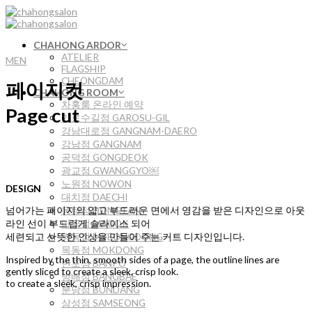
Skip
to
content
CHAHONG ARDOR
ATELIER
MEN
FLAGSHIP
CHEONGDAM
페이지컷
CHAHONG ROOM
차홍룸 온라인 예약
Page cut
가로수길점 GAROSU-GIL
강남대로점 GANGNAM-DAERO
강남점 GANGNAM
공덕점 GONGDEOK
광교점 GWANGGYO￼
노원점 NOWON
DESIGN
대치점 DAECHI
동탄점 DONGTAN
넘어가는 페이지의 얇고 부드러운 면에서 영감을 받은 디자인으로 아웃
마곡점 MAGOK
라인 선이 부드럽게 슬라이스 되어
명동점 MYEONGDONG
세련되고 산뜻한 인상을 만들어 주는 커트 디자인입니다.
목동점 MOKDONG
Inspired by the thin, smooth sides of a page, the outline lines are
반포점 BANPO
gently sliced to create a sleek, crisp look.
방배점 BANGBAE
to create a sleek, crisp impression.
분당점 BUNDANG
삼성점 SAMSEONG