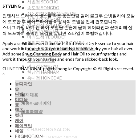
서초점 SEOCHO
STYLING
송도점 SONGDO
신논현점 SINNONHYEON
인텐시브 드라이 에센스를 작은 동전만큼 덜어 골고루 손빗질하여 모발
신촌점 SINCHON
에 도포한 후 헤어드라이를 이용하여 모발을 전체 건조합니다.
압구정점 APGUJEONG
스너그 카밍 바디 앤 헤어 오일을 손끝에 묻혀 헤어라인과 끝머리에 살
양재점 YANGJAE
짝 도포하여 슬릭한 느낌을 살리면 스타일이 특별해집니다.
여의도점 YEOUIDO
올림픽공원점 OLYMPIC PARK
Apply a small dime-sized amount of Intensive Dry Essence to your hair
용산센트럴점 YONGSAN-CENTRAL
and work it through with your hands, then blow-dry your hair all over.
Add some Snug Charming Body and Hair Oil to your fingertips and
용산점 YONGSAN
work it through your hairline and ends for a slicked-back look.
잠실점 JAMSIL
판교점 PANGYO
CHINTERNATIONAL pr@chahong.kr Copyright © All Rights reserved.
한남점 HANNAM
홍대점 HONGDAE
뉴디자인
숏
단발
인재채용
미디움
차홍아르더예약
롱
맨즈
차홍룸예약
컬러
케어
메이크업
CHAHONG SALON
네일
PROMOTION
차홍아르더 CHAHONG ARDOR