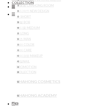
COLLECTION
차홍룸 CHAHONG ROOM
뉴디자인 NEW DESIGN
숏 SHORT
단발 BOB
미디움 MEDIUM
롱 LONG
맨즈 MAN
컬러 COLOR
케어 CARE
메이크업 MAKEUP
네일NAIL
PROMOTION
COLLECTION
CHAHONG COSMETICS
CHAHONG ACADEMY