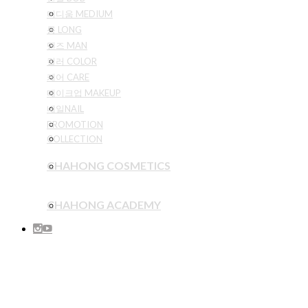
미디움 MEDIUM
롱 LONG
맨즈 MAN
컬러 COLOR
케어 CARE
메이크업 MAKEUP
네일NAIL
PROMOTION
COLLECTION
CHAHONG COSMETICS
CHAHONG ACADEMY