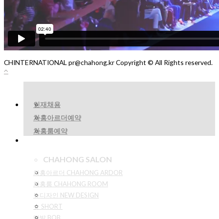
COLLECTION
CHINTERNATIONAL pr@chahong.kr Copyright © All Rights reserved.
인재채용
차홍아르더예약
차홍룸예약
CHAHONG SALON
차홍아르더 CHAHONG ARDOR
차홍룸 CHAHONG ROOM
뉴디자인 NEW DESIGN
숏 SHORT
단발 BOB