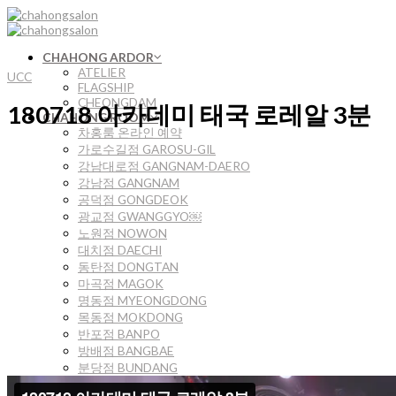
Skip
to
content
CHAHONG ARDOR
ATELIER
UCC
FLAGSHIP
CHEONGDAM
180718 아카데미 태국 로레알 3분
CHAHONG ROOM
차홍룸 온라인 예약
가로수길점 GAROSU-GIL
강남대로점 GANGNAM-DAERO
강남점 GANGNAM
공덕점 GONGDEOK
광교점 GWANGGYO￼
노원점 NOWON
대치점 DAECHI
동탄점 DONGTAN
마곡점 MAGOK
명동점 MYEONGDONG
목동점 MOKDONG
반포점 BANPO
방배점 BANGBAE
분당점 BUNDANG
삼성점 SAMSEONG