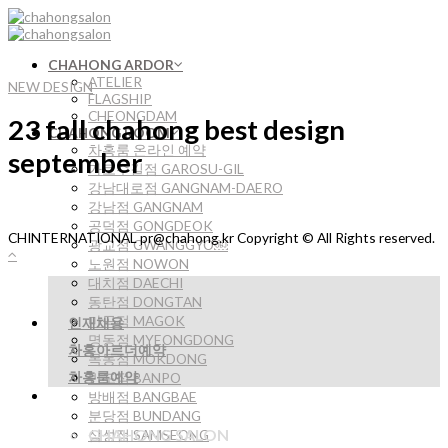
Skip
to
content
CHAHONG ARDOR
ATELIER
NEW DESIGN
FLAGSHIP
CHEONGDAM
23 fall chahong best design
CHAHONG ROOM
차홍룸 온라인 예약
september
가로수길점 GAROSU-GIL
강남대로점 GANGNAM-DAERO
강남점 GANGNAM
공덕점 GONGDEOK
CHINTERNATIONAL pr@chahong.kr Copyright © All Rights reserved.
광교점 GWANGGYO￼
노원점 NOWON
대치점 DAECHI
동탄점 DONGTAN
마곡점 MAGOK
인재채용
명동점 MYEONGDONG
차홍아르더예약
목동점 MOKDONG
차홍룸예약
반포점 BANPO
방배점 BANGBAE
분당점 BUNDANG
CHAHONG SALON
삼성점 SAMSEONG