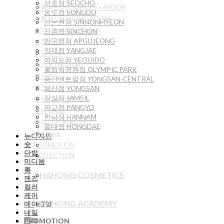
서초점 SEOCHO
차홍아르더 CHAHONG ARDOR
송도점 SONGDO
차홍룸 CHAHONG ROOM
신논현점 SINNONHYEON
뉴디자인 NEW DESIGN
신촌점 SINCHON
압구정점 APGUJEONG
숏 SHORT
양재점 YANGJAE
단발 BOB
여의도점 YEOUIDO
미디움 MEDIUM
올림픽공원점 OLYMPIC PARK
롱 LONG
용산센트럴점 YONGSAN-CENTRAL
맨즈 MAN
용산점 YONGSAN
잠실점 JAMSIL
컬러 COLOR
판교점 PANGYO
케어 CARE
한남점 HANNAM
메이크업 MAKEUP
홍대점 HONGDAE
네일NAIL
뉴디자인
숏
PROMOTION
단발
COLLECTION
미디움
롱
CHAHONG COSMETICS
맨즈
컬러
케어
CHAHONG ACADEMY
메이크업
네일
PROMOTION