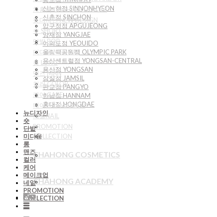
신논현점 SINNONHYEON
차홍룸 CHAHONG ROOM
신촌점 SINCHON
뉴디자인 NEW DESIGN
압구정점 APGUJEONG
숏 SHORT
양재점 YANGJAE
단발 BOB
여의도점 YEOUIDO
미디움 MEDIUM
올림픽공원점 OLYMPIC PARK
용산센트럴점 YONGSAN-CENTRAL
롱 LONG
용산점 YONGSAN
맨즈 MAN
잠실점 JAMSIL
컬러 COLOR
판교점 PANGYO
케어 CARE
한남점 HANNAM
홍대점 HONGDAE
메이크업 MAKEUP
뉴디자인
네일NAIL
숏
PROMOTION
단발
COLLECTION
미디움
롱
맨즈
CHAHONG COSMETICS
컬러
케어
메이크업
CHAHONG ACADEMY
네일
PROMOTION
COLLECTION