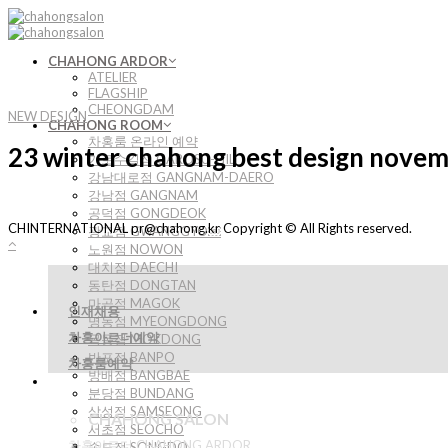
Skip
to
content
CHAHONG ARDOR
ATELIER
FLAGSHIP
CHEONGDAM
NEW DESIGN
CHAHONG ROOM
차홍룸 온라인 예약
23 winter chahong best design nove
가로수길점 GAROSU-GIL
강남대로점 GANGNAM-DAERO
강남점 GANGNAM
공덕점 GONGDEOK
CHINTERNATIONAL pr@chahong.kr Copyright © All Rights reserved.
광교점 GWANGGYO￼
노원점 NOWON
대치점 DAECHI
동탄점 DONGTAN
마곡점 MAGOK
인재채용
명동점 MYEONGDONG
차홍아르더예약
목동점 MOKDONG
반포점 BANPO
차홍룸예약
방배점 BANGBAE
분당점 BUNDANG
삼성점 SAMSEONG
CHAHONG SALON
서초점 SEOCHO
차홍아르더 CHAHONG ARDOR
송도점 SONGDO