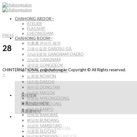
Skip
to
content
CHAHONG ARDOR
ATELIER
FLAGSHIP
CHEONGDAM
PRESS
CHAHONG ROOM
차홍룸 온라인 예약
28
가로수길점 GAROSU-GIL
강남대로점 GANGNAM-DAERO
강남점 GANGNAM
공덕점 GONGDEOK
CHINTERNATIONAL pr@chahong.kr Copyright © All Rights reserved.
광교점 GWANGGYO￼
노원점 NOWON
대치점 DAECHI
동탄점 DONGTAN
마곡점 MAGOK
인재채용
명동점 MYEONGDONG
차홍아르더예약
목동점 MOKDONG
반포점 BANPO
차홍룸예약
방배점 BANGBAE
분당점 BUNDANG
삼성점 SAMSEONG
CHAHONG SALON
서초점 SEOCHO
차홍아르더 CHAHONG ARDOR
송도점 SONGDO