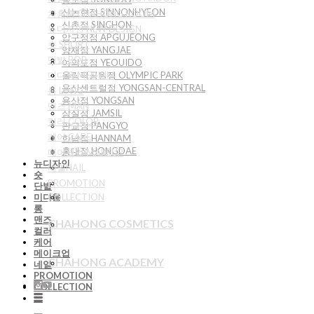
신논현점 SINNONHYEON
차홍룸 CHAHONG ROOM
신촌점 SINCHON
뉴디자인 NEW DESIGN
압구정점 APGUJEONG
숏 SHORT
양재점 YANGJAE
단발 BOB
여의도점 YEOUIDO
미디움 MEDIUM
올림픽공원점 OLYMPIC PARK
용산센트럴점 YONGSAN-CENTRAL
롱 LONG
용산점 YONGSAN
맨즈 MAN
잠실점 JAMSIL
컬러 COLOR
판교점 PANGYO
케어 CARE
한남점 HANNAM
홍대점 HONGDAE
메이크업 MAKEUP
뉴디자인
네일NAIL
숏
PROMOTION
단발
COLLECTION
미디움
롱
맨즈
CHAHONG COSMETICS
컬러
케어
메이크업
CHAHONG ACADEMY
네일
PROMOTION
COLLECTION