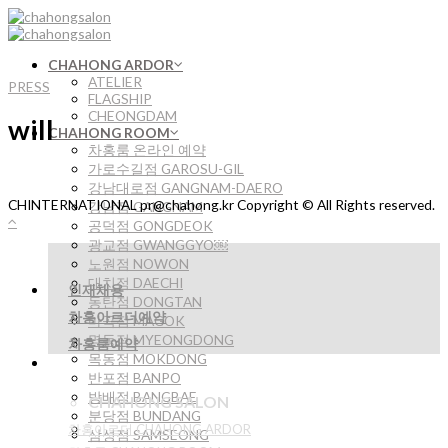
Skip
to
content
CHAHONG ARDOR
ATELIER
PRESS
FLAGSHIP
CHEONGDAM
will
CHAHONG ROOM
차홍룸 온라인 예약
가로수길점 GAROSU-GIL
강남대로점 GANGNAM-DAERO
CHINTERNATIONAL pr@chahong.kr Copyright © All Rights reserved.
강남점 GANGNAM
공덕점 GONGDEOK
광교점 GWANGGYO￼
노원점 NOWON
대치점 DAECHI
인재채용
동탄점 DONGTAN
차홍아르더예약
마곡점 MAGOK
명동점 MYEONGDONG
차홍룸예약
목동점 MOKDONG
반포점 BANPO
방배점 BANGBAE
CHAHONG SALON
분당점 BUNDANG
차홍아르더 CHAHONG ARDOR
삼성점 SAMSEONG