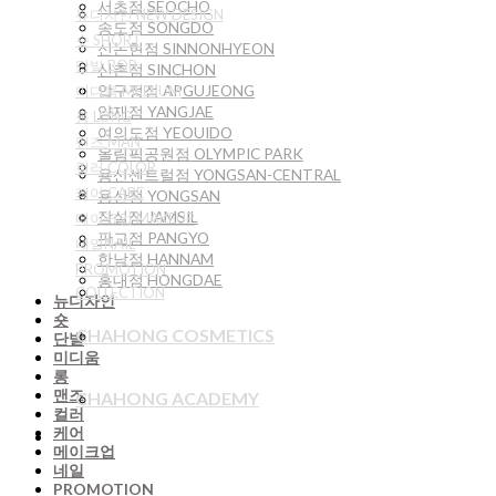
서초점 SEOCHO
뉴디자인 NEW DESIGN
송도점 SONGDO
숏 SHORT
신논현점 SINNONHYEON
단발 BOB
신촌점 SINCHON
압구정점 APGUJEONG
미디움 MEDIUM
양재점 YANGJAE
롱 LONG
여의도점 YEOUIDO
맨즈 MAN
올림픽공원점 OLYMPIC PARK
컬러 COLOR
용산센트럴점 YONGSAN-CENTRAL
케어 CARE
용산점 YONGSAN
잠실점 JAMSIL
메이크업 MAKEUP
판교점 PANGYO
네일NAIL
한남점 HANNAM
PROMOTION
홍대점 HONGDAE
COLLECTION
뉴디자인
숏
CHAHONG COSMETICS
단발
미디움
롱
맨즈
CHAHONG ACADEMY
컬러
케어
메이크업
네일
PROMOTION