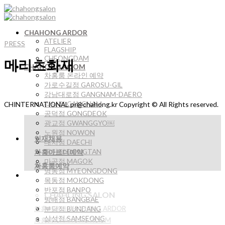
Skip
to
content
CHAHONG ARDOR
ATELIER
PRESS
FLAGSHIP
CHEONGDAM
메리츠화재
CHAHONG ROOM
차홍룸 온라인 예약
가로수길점 GAROSU-GIL
강남대로점 GANGNAM-DAERO
강남점 GANGNAM
CHINTERNATIONAL pr@chahong.kr Copyright © All Rights reserved.
공덕점 GONGDEOK
광교점 GWANGGYO￼
노원점 NOWON
인재채용
대치점 DAECHI
동탄점 DONGTAN
차홍아르더예약
마곡점 MAGOK
차홍룸예약
명동점 MYEONGDONG
목동점 MOKDONG
반포점 BANPO
CHAHONG SALON
방배점 BANGBAE
분당점 BUNDANG
차홍아르더 CHAHONG ARDOR
삼성점 SAMSEONG
차홍룸 CHAHONG ROOM