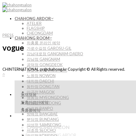
Skip
to
content
CHAHONG ARDOR
ATELIER
FLAGSHIP
CHEONGDAM
PRESS
CHAHONG ROOM
차홍룸 온라인 예약
vogue
가로수길점 GAROSU-GIL
강남대로점 GANGNAM-DAERO
강남점 GANGNAM
공덕점 GONGDEOK
CHINTERNATIONAL pr@chahong.kr Copyright © All Rights reserved.
광교점 GWANGGYO￼
노원점 NOWON
대치점 DAECHI
동탄점 DONGTAN
마곡점 MAGOK
인재채용
명동점 MYEONGDONG
차홍아르더예약
목동점 MOKDONG
반포점 BANPO
차홍룸예약
방배점 BANGBAE
분당점 BUNDANG
삼성점 SAMSEONG
CHAHONG SALON
서초점 SEOCHO
차홍아르더 CHAHONG ARDOR
송도점 SONGDO