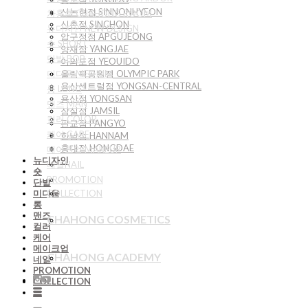
신논현점 SINNONHYEON
차홍룸 CHAHONG ROOM
신촌점 SINCHON
뉴디자인 NEW DESIGN
압구정점 APGUJEONG
숏 SHORT
양재점 YANGJAE
단발 BOB
여의도점 YEOUIDO
미디움 MEDIUM
올림픽공원점 OLYMPIC PARK
용산센트럴점 YONGSAN-CENTRAL
롱 LONG
용산점 YONGSAN
맨즈 MAN
잠실점 JAMSIL
컬러 COLOR
판교점 PANGYO
케어 CARE
한남점 HANNAM
홍대점 HONGDAE
메이크업 MAKEUP
뉴디자인
네일NAIL
숏
PROMOTION
단발
COLLECTION
미디움
롱
맨즈
CHAHONG COSMETICS
컬러
케어
메이크업
CHAHONG ACADEMY
네일
PROMOTION
COLLECTION