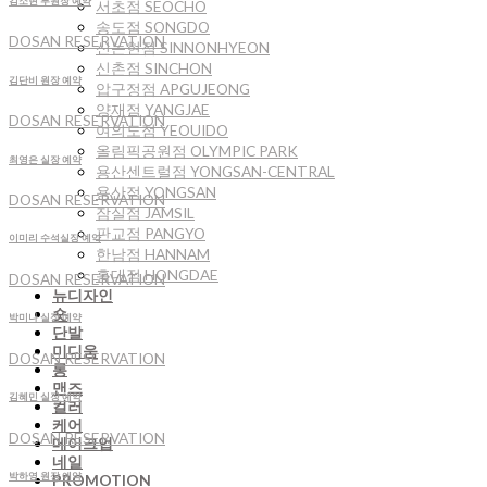
김소현 부원장 예약
서초점 SEOCHO
송도점 SONGDO
DOSAN RESERVATION
신논현점 SINNONHYEON
신촌점 SINCHON
김단비 원장 예약
압구정점 APGUJEONG
양재점 YANGJAE
DOSAN RESERVATION
여의도점 YEOUIDO
올림픽공원점 OLYMPIC PARK
최영은 실장 예약
용산센트럴점 YONGSAN-CENTRAL
용산점 YONGSAN
DOSAN RESERVATION
잠실점 JAMSIL
판교점 PANGYO
이미리 수석실장 예약
한남점 HANNAM
홍대점 HONGDAE
DOSAN RESERVATION
뉴디자인
숏
박미나 실장 예약
단발
미디움
DOSAN RESERVATION
롱
맨즈
김혜민 실장 예약
컬러
케어
DOSAN RESERVATION
메이크업
네일
박하영 원장 예약
PROMOTION