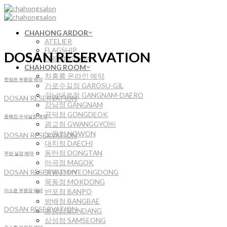
Skip
to
content
CHAHONG ARDOR
ATELIER
FLAGSHIP
DOSAN RESERVATION
CHEONGDAM
CHAHONG ROOM
차홍룸 온라인 예약
한정은 부원장 예약
가로수길점 GAROSU-GIL
강남대로점 GANGNAM-DAERO
DOSAN RESERVATION
강남점 GANGNAM
공덕점 GONGDEOK
윤혜진 수석실장 예약
광교점 GWANGGYO￼
노원점 NOWON
DOSAN RESERVATION
대치점 DAECHI
동탄점 DONGTAN
주란 실장 예약
마곡점 MAGOK
명동점 MYEONGDONG
DOSAN RESERVATION
목동점 MOKDONG
반포점 BANPO
이소윤 부원장 예약
방배점 BANGBAE
DOSAN RESERVATION
분당점 BUNDANG
삼성점 SAMSEONG