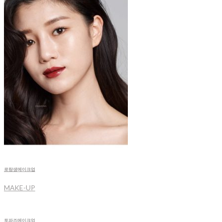
로랑생메이크업
MAKE-UP
토파즈메이크업