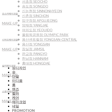
서초점 SEOCHO
송도점 SONGDO
신논현점 SINNONHYEON
오스카메이크업
신촌점 SINCHON
압구정점 APGUJEONG
MAKE-UP
양재점 YANGJAE
여의도점 YEOUIDO
올림픽공원점 OLYMPIC PARK
용산센트럴점 YONGSAN-CENTRAL
시머드메이크업
용산점 YONGSAN
잠실점 JAMSIL
MAKE-UP
판교점 PANGYO
한남점 HANNAM
홍대점 HONGDAE
실키메이크업
뉴디자인
숏
MAKE-UP
단발
미디움
롱
맨즈
스토미메이크업
컬러
케어
MAKE-UP
메이크업
네일
PROMOTION