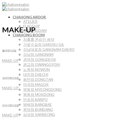
Skip
to
content
CHAHONG ARDOR
ATELIER
FLAGSHIP
MAKE-UP
CHEONGDAM
CHAHONG ROOM
차홍룸 온라인 예약
가로수길점 GAROSU-GIL
강남대로점 GANGNAM-DAERO
펄리메이크업
강남점 GANGNAM
공덕점 GONGDEOK
MAKE-UP
광교점 GWANGGYO￼
노원점 NOWON
대치점 DAECHI
크리미메이크업
동탄점 DONGTAN
마곡점 MAGOK
MAKE-UP
명동점 MYEONGDONG
목동점 MOKDONG
반포점 BANPO
방배점 BANGBAE
아이시메이크업
분당점 BUNDANG
삼성점 SAMSEONG
MAKE-UP