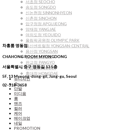
서초점 SEOCHO
송도점 SONGDO
신논현점 SINNONHYEON
신촌점 SINCHON
압구정점 APGUJEONG
양재점 YANGJAE
여의도점 YEOUIDO
올림픽공원점 OLYMPIC PARK
차홍룸 명동점
용산센트럴점 YONGSAN-CENTRAL
용산점 YONGSAN
CHAHONG ROOM MYONGDONG
잠실점 JAMSIL
판교점 PANGYO
서울특별시 중구 명동길 13 5층
한남점 HANNAM
홍대점 HONGDAE
5F, 13 Myeong-dong-gil, Jung-gu, Seoul
뉴디자인
숏
02-318-3658
단발
미디움
롱
맨즈
컬러
케어
메이크업
네일
PROMOTION