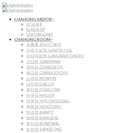
Skip
to
content
CHAHONG ARDOR
ATELIER
FLAGSHIP
CHEONGDAM
CHAHONG ROOM
차홍룸 온라인 예약
가로수길점 GAROSU-GIL
강남대로점 GANGNAM-DAERO
강남점 GANGNAM
공덕점 GONGDEOK
광교점 GWANGGYO￼
노원점 NOWON
대치점 DAECHI
동탄점 DONGTAN
마곡점 MAGOK
명동점 MYEONGDONG
목동점 MOKDONG
반포점 BANPO
방배점 BANGBAE
분당점 BUNDANG
삼성점 SAMSEONG