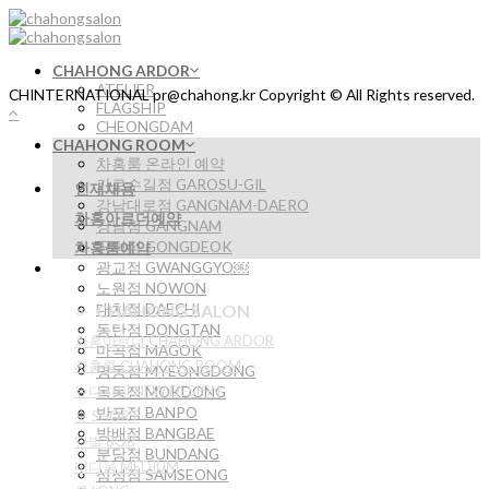
Skip
to
content
CHAHONG ARDOR
ATELIER
CHINTERNATIONAL pr@chahong.kr Copyright © All Rights reserved.
FLAGSHIP
CHEONGDAM
CHAHONG ROOM
차홍룸 온라인 예약
가로수길점 GAROSU-GIL
인재채용
강남대로점 GANGNAM-DAERO
차홍아르더예약
강남점 GANGNAM
공덕점 GONGDEOK
차홍룸예약
광교점 GWANGGYO￼
노원점 NOWON
대치점 DAECHI
CHAHONG SALON
동탄점 DONGTAN
차홍아르더 CHAHONG ARDOR
마곡점 MAGOK
차홍룸 CHAHONG ROOM
명동점 MYEONGDONG
뉴디자인 NEW DESIGN
목동점 MOKDONG
반포점 BANPO
숏 SHORT
방배점 BANGBAE
단발 BOB
분당점 BUNDANG
미디움 MEDIUM
삼성점 SAMSEONG