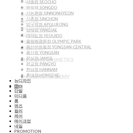
롱 LONG
서초점 SEOCHO
송도점 SONGDO
맨즈 MAN
신논현점 SINNONHYEON
컬러 COLOR
신촌점 SINCHON
케어 CARE
압구정점 APGUJEONG
메이크업 MAKEUP
양재점 YANGJAE
네일NAIL
여의도점 YEOUIDO
올림픽공원점 OLYMPIC PARK
PROMOTION
용산센트럴점 YONGSAN-CENTRAL
COLLECTION
용산점 YONGSAN
잠실점 JAMSIL
CHAHONG COSMETICS
판교점 PANGYO
한남점 HANNAM
홍대점 HONGDAE
CHAHONG ACADEMY
뉴디자인
숏
단발
미디움
롱
맨즈
컬러
케어
메이크업
네일
PROMOTION