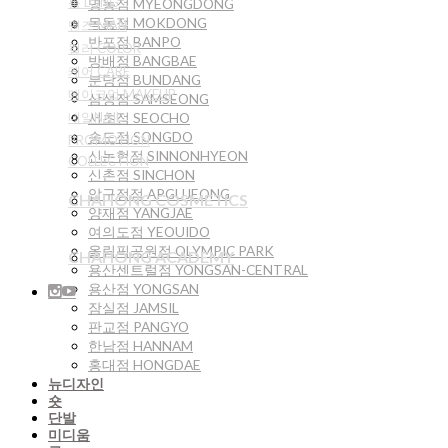
롱 LONG
명동점 MYEONGDONG
목동점 MOKDONG
맨즈 MAN
반포점 BANPO
컬러 COLOR
방배점 BANGBAE
케어 CARE
분당점 BUNDANG
메이크업 MAKEUP
삼성점 SAMSEONG
네일NAIL
서초점 SEOCHO
송도점 SONGDO
PROMOTION
신논현점 SINNONHYEON
COLLECTION
신촌점 SINCHON
압구정점 APGUJEONG
CHAHONG COSMETICS
양재점 YANGJAE
여의도점 YEOUIDO
올림픽공원점 OLYMPIC PARK
CHAHONG ACADEMY
용산센트럴점 YONGSAN-CENTRAL
용산점 YONGSAN
잠실점 JAMSIL
판교점 PANGYO
한남점 HANNAM
홍대점 HONGDAE
뉴디자인
숏
단발
미디움