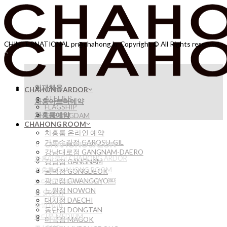
Skip
to
content
CHINTERNATIONAL pr@chahong.kr Copyright © All Rights reserved.
인재채용
CHAHONG ARDOR
ATELIER
차홍아르더예약
FLAGSHIP
차홍룸예약
CHEONGDAM
CHAHONG ROOM
차홍룸 온라인 예약
가로수길점 GAROSU-GIL
CHAHONG SALON
강남대로점 GANGNAM-DAERO
차홍아르더 CHAHONG ARDOR
강남점 GANGNAM
차홍룸 CHAHONG ROOM
공덕점 GONGDEOK
광교점 GWANGGYO￼
뉴디자인 NEW DESIGN
노원점 NOWON
숏 SHORT
대치점 DAECHI
단발 BOB
동탄점 DONGTAN
미디움 MEDIUM
마곡점 MAGOK