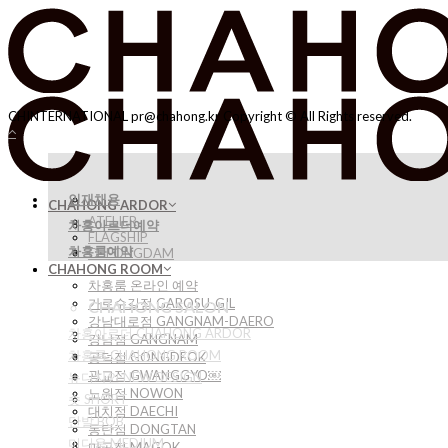
Skip
to
content
CHINTERNATIONAL pr@chahong.kr Copyright © All Rights reserved.
인재채용
CHAHONG ARDOR
ATELIER
차홍아르더예약
FLAGSHIP
차홍룸예약
CHEONGDAM
CHAHONG ROOM
차홍룸 온라인 예약
가로수길점 GAROSU-GIL
CHAHONG SALON
강남대로점 GANGNAM-DAERO
차홍아르더 CHAHONG ARDOR
강남점 GANGNAM
차홍룸 CHAHONG ROOM
공덕점 GONGDEOK
광교점 GWANGGYO￼
뉴디자인 NEW DESIGN
노원점 NOWON
숏 SHORT
대치점 DAECHI
단발 BOB
동탄점 DONGTAN
미디움 MEDIUM
마곡점 MAGOK