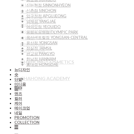
롱 LONG
신논현점 SINNONHYEON
신촌점 SINCHON
맨즈 MAN
압구정점 APGUJEONG
컬러 COLOR
양재점 YANGJAE
케어 CARE
여의도점 YEOUIDO
메이크업 MAKEUP
올림픽공원점 OLYMPIC PARK
용산센트럴점 YONGSAN-CENTRAL
네일NAIL
용산점 YONGSAN
PROMOTION
잠실점 JAMSIL
COLLECTION
판교점 PANGYO
한남점 HANNAM
CHAHONG COSMETICS
홍대점 HONGDAE
뉴디자인
숏
CHAHONG ACADEMY
단발
미디움
롱
맨즈
컬러
케어
메이크업
네일
PROMOTION
COLLECTION