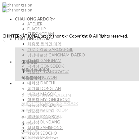
Skip
to
content
CHAHONG ARDOR
ATELIER
FLAGSHIP
CHEONGDAM
CHINTERNATIONAL pr@chahong.kr Copyright © All Rights reserved.
CHAHONG ROOM
차홍룸 온라인 예약
가로수길점 GAROSU-GIL
강남대로점 GANGNAM-DAERO
강남점 GANGNAM
인재채용
공덕점 GONGDEOK
차홍아르더예약
광교점 GWANGGYO￼
노원점 NOWON
차홍룸예약
대치점 DAECHI
동탄점 DONGTAN
마곡점 MAGOK
CHAHONG SALON
명동점 MYEONGDONG
차홍아르더 CHAHONG ARDOR
목동점 MOKDONG
차홍룸 CHAHONG ROOM
반포점 BANPO
방배점 BANGBAE
뉴디자인 NEW DESIGN
분당점 BUNDANG
숏 SHORT
삼성점 SAMSEONG
단발 BOB
서초점 SEOCHO
미디움 MEDIUM
송도점 SONGDO