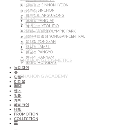
롱 LONG
신논현점 SINNONHYEON
신촌점 SINCHON
맨즈 MAN
압구정점 APGUJEONG
컬러 COLOR
양재점 YANGJAE
케어 CARE
여의도점 YEOUIDO
메이크업 MAKEUP
올림픽공원점 OLYMPIC PARK
용산센트럴점 YONGSAN-CENTRAL
네일NAIL
용산점 YONGSAN
PROMOTION
잠실점 JAMSIL
COLLECTION
판교점 PANGYO
한남점 HANNAM
CHAHONG COSMETICS
홍대점 HONGDAE
뉴디자인
숏
CHAHONG ACADEMY
단발
미디움
롱
맨즈
컬러
케어
메이크업
네일
PROMOTION
COLLECTION