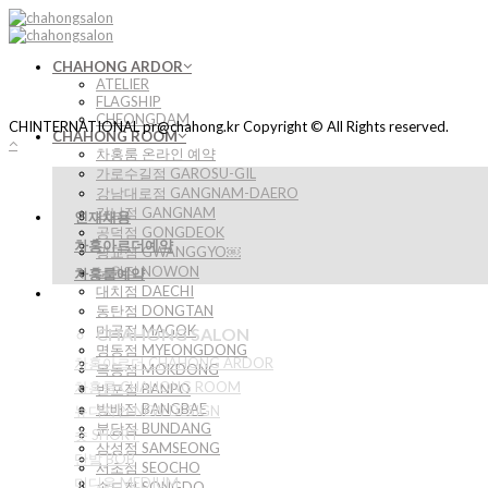
Skip
to
content
CHAHONG ARDOR
ATELIER
FLAGSHIP
CHEONGDAM
CHINTERNATIONAL pr@chahong.kr Copyright © All Rights reserved.
CHAHONG ROOM
차홍룸 온라인 예약
가로수길점 GAROSU-GIL
강남대로점 GANGNAM-DAERO
강남점 GANGNAM
인재채용
공덕점 GONGDEOK
차홍아르더예약
광교점 GWANGGYO￼
노원점 NOWON
차홍룸예약
대치점 DAECHI
동탄점 DONGTAN
마곡점 MAGOK
CHAHONG SALON
명동점 MYEONGDONG
차홍아르더 CHAHONG ARDOR
목동점 MOKDONG
차홍룸 CHAHONG ROOM
반포점 BANPO
방배점 BANGBAE
뉴디자인 NEW DESIGN
분당점 BUNDANG
숏 SHORT
삼성점 SAMSEONG
단발 BOB
서초점 SEOCHO
미디움 MEDIUM
송도점 SONGDO