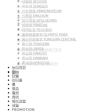
롱 LONG
서초점 SEOCHO
송도점 SONGDO
맨즈 MAN
신논현점 SINNONHYEON
컬러 COLOR
신촌점 SINCHON
케어 CARE
압구정점 APGUJEONG
메이크업 MAKEUP
양재점 YANGJAE
네일NAIL
여의도점 YEOUIDO
올림픽공원점 OLYMPIC PARK
PROMOTION
용산센트럴점 YONGSAN-CENTRAL
COLLECTION
용산점 YONGSAN
잠실점 JAMSIL
CHAHONG COSMETICS
판교점 PANGYO
한남점 HANNAM
홍대점 HONGDAE
CHAHONG ACADEMY
뉴디자인
숏
단발
미디움
롱
맨즈
컬러
케어
메이크업
네일
PROMOTION