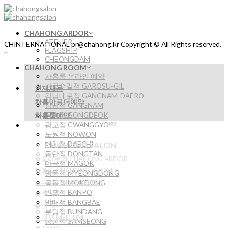
Skip
to
content
CHAHONG ARDOR
ATELIER
CHINTERNATIONAL pr@chahong.kr Copyright © All Rights reserved.
FLAGSHIP
CHEONGDAM
CHAHONG ROOM
차홍룸 온라인 예약
가로수길점 GAROSU-GIL
인재채용
강남대로점 GANGNAM-DAERO
차홍아르더예약
강남점 GANGNAM
공덕점 GONGDEOK
차홍룸예약
광교점 GWANGGYO￼
노원점 NOWON
대치점 DAECHI
CHAHONG SALON
동탄점 DONGTAN
차홍아르더 CHAHONG ARDOR
마곡점 MAGOK
차홍룸 CHAHONG ROOM
명동점 MYEONGDONG
뉴디자인 NEW DESIGN
목동점 MOKDONG
반포점 BANPO
숏 SHORT
방배점 BANGBAE
단발 BOB
분당점 BUNDANG
미디움 MEDIUM
삼성점 SAMSEONG