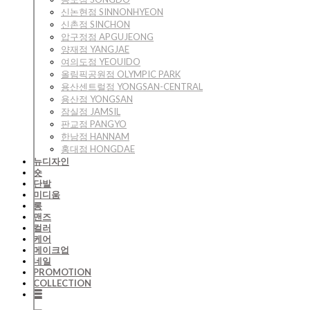
신논현점 SINNONHYEON
신촌점 SINCHON
압구정점 APGUJEONG
양재점 YANGJAE
여의도점 YEOUIDO
올림픽공원점 OLYMPIC PARK
용산센트럴점 YONGSAN-CENTRAL
용산점 YONGSAN
잠실점 JAMSIL
판교점 PANGYO
한남점 HANNAM
홍대점 HONGDAE
뉴디자인
숏
단발
미디움
롱
맨즈
컬러
케어
메이크업
네일
PROMOTION
COLLECTION