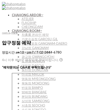
Skip
to
content
CHAHONG ARDOR
ATELIER
FLAGSHIP
CHEONGDAM
CHAHONG ROOM
room re
,
미분류
차홍룸 온라인 예약
가로수길점 GAROSU-GIL
압구정점 예약
강남대로점 GANGNAM-DAERO
강남점 GANGNAM
영업시간 am10 – pm7 / T 02-3444-6780
공덕점 GONGDEOK
광교점 GWANGGYO￼
4시 이후 예약은 매장으로 문의바랍니다.
노원점 NOWON
대치점 DAECHI
“예약문의는 Q&A로 부탁드립니다”
동탄점 DONGTAN
마곡점 MAGOK
명동점 MYEONGDONG
목동점 MOKDONG
반포점 BANPO
방배점 BANGBAE
분당점 BUNDANG
삼성점 SAMSEONG
서초점 SEOCHO
송도점 SONGDO