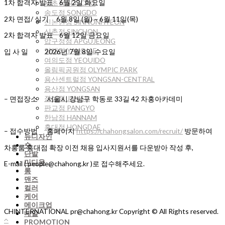
1차 합격자 발표 6월 2일 화요일
서초점 SEOCHO
송도점 SONGDO
2차 면접/ 실기 6월 8일 (월) ~ 6월 11일(목)
신논현점 SINNONHYEON
신촌점 SINCHON
2차 합격자 발표 6월 12일 금요일
압구정점 APGUJEONG
양재점 YANGJAE
입 사 일 2026년 7월 8일 수요일
여의도점 YEOUIDO
올림픽공원점 OLYMPIC PARK
용산센트럴점 YONGSAN-CENTRAL
용산점 YONGSAN
잠실점 JAMSIL
– 면접장소 서울시 강남구 학동로 33길 42 차홍아카데미
판교점 PANGYO
한남점 HANNAM
홍대점 HONGDAE
– 접수방법 홈페이지
https://chahongsalon.com/recruit/
방문하여
뉴디자인
숏
차홍룸 홍대점 확장 이전 채용 입사지원서를 다운받아 작성 후,
단발
미디움
E-mail ( people@chahong.kr )로 접수해주세요.
롱
맨즈
컬러
케어
메이크업
CHINTERNATIONAL pr@chahong.kr Copyright © All Rights reserved.
네일
PROMOTION