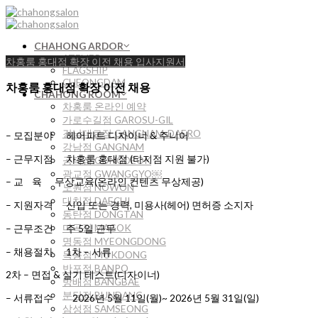
Skip
to
content
CHAHONG ARDOR
ATELIER
차홍룸 홍대점 확장 이전 채용 입사지원서
FLAGSHIP
CHEONGDAM
차홍룸 홍대점 확장 이전 채용
CHAHONG ROOM
차홍룸 온라인 예약
가로수길점 GAROSU-GIL
강남대로점 GANGNAM-DAERO
– 모집분야 헤어파트 디자이너 & 주니어
강남점 GANGNAM
– 근무지점 차홍룸 홍대점 (타지점 지원 불가)
공덕점 GONGDEOK
광교점 GWANGGYO￼
– 교 육 무상교육(온라인 컨텐츠 무상제공)
노원점 NOWON
대치점 DAECHI
– 지원자격 신입 또는 경력, 미용사(헤어) 면허증 소지자
동탄점 DONGTAN
마곡점 MAGOK
– 근무조건 주 5일 근무
명동점 MYEONGDONG
– 채용절차 1차 – 서류
목동점 MOKDONG
반포점 BANPO
2차 – 면접 & 실기 테스트(디자이너)
방배점 BANGBAE
분당점 BUNDANG
– 서류접수 2026년 5월 11일(월)~ 2026년 5월 31일(일)
삼성점 SAMSEONG