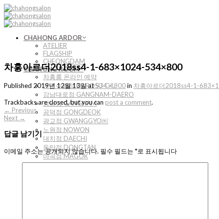
Skip
to
content
CHAHONG ARDOR
ATELIER
FLAGSHIP
CHEONGDAM
차홍아르더2018ss4-1-683×1024-534×800
CHAHONG ROOM
차홍룸 온라인 예약
가로수길점 GAROSU-GIL
Published
2019년 12월 13일
at
534 × 800
in
차홍아르더2018ss4-1-683×1
강남대로점 GANGNAM-DAERO
Trackbacks are closed, but you can
post a comment
.
강남점 GANGNAM
←
Previous
공덕점 GONGDEOK
Next
→
광교점 GWANGGYO￼
노원점 NOWON
답글 남기기
대치점 DAECHI
동탄점 DONGTAN
이메일 주소는 공개되지 않습니다.
필수 필드는
*
로 표시됩니다
마곡점 MAGOK
명동점 MYEONGDONG
목동점 MOKDONG
반포점 BANPO
방배점 BANGBAE
분당점 BUNDANG
삼성점 SAMSEONG
서초점 SEOCHO