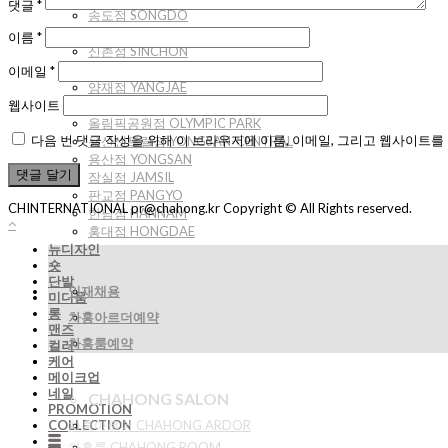
댓글
*
송도점 SONGDO
신논현점 SINNONHYEON
이름
*
신촌점 SINCHON
압구정점 APGUJEONG
이메일
*
양재점 YANGJAE
여의도점 YEOUIDO
웹사이트
올림픽공원점 OLYMPIC PARK
다음 번 댓글 작성을 위해 이 브라우저에 이름, 이메일, 그리고 웹사이트를
용산센트럴점 YONGSAN-CENTRAL
용산점 YONGSAN
잠실점 JAMSIL
판교점 PANGYO
CHINTERNATIONAL pr@chahong.kr Copyright © All Rights reserved.
한남점 HANNAM
홍대점 HONGDAE
뉴디자인
숏
단발
인재채용
미디움
롱
차홍아르더예약
맨즈
차홍룸예약
컬러
케어
메이크업
네일
CHAHONG SALON
PROMOTION
COLLECTION
차홍아르더 CHAHONG ARDOR
차홍룸 CHAHONG ROOM