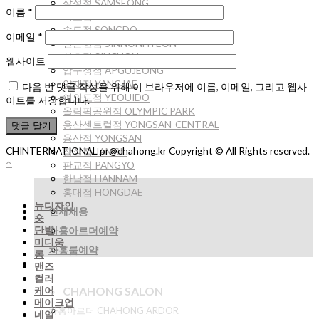
삼성점 SAMSEONG
이름
*
서초점 SEOCHO
송도점 SONGDO
이메일
*
신논현점 SINNONHYEON
신촌점 SINCHON
웹사이트
압구정점 APGUJEONG
양재점 YANGJAE
다음 번 댓글 작성을 위해 이 브라우저에 이름, 이메일, 그리고 웹사
여의도점 YEOUIDO
이트를 저장합니다.
올림픽공원점 OLYMPIC PARK
용산센트럴점 YONGSAN-CENTRAL
용산점 YONGSAN
CHINTERNATIONAL pr@chahong.kr Copyright © All Rights reserved.
잠실점 JAMSIL
판교점 PANGYO
한남점 HANNAM
홍대점 HONGDAE
뉴디자인
인재채용
숏
단발
차홍아르더예약
미디움
차홍룸예약
롱
맨즈
컬러
케어
CHAHONG SALON
메이크업
차홍아르더 CHAHONG ARDOR
네일