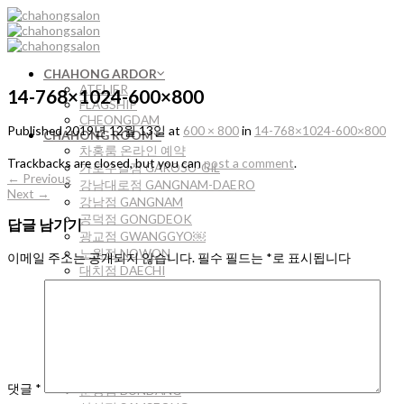
Skip
to
content
CHAHONG ARDOR
ATELIER
14-768×1024-600×800
FLAGSHIP
CHEONGDAM
Published
2019년 12월 13일
at
600 × 800
in
14-768×1024-600×800
CHAHONG ROOM
차홍룸 온라인 예약
Trackbacks are closed, but you can
post a comment
.
가로수길점 GAROSU-GIL
←
Previous
강남대로점 GANGNAM-DAERO
Next
→
강남점 GANGNAM
공덕점 GONGDEOK
답글 남기기
광교점 GWANGGYO￼
노원점 NOWON
이메일 주소는 공개되지 않습니다.
필수 필드는
*
로 표시됩니다
대치점 DAECHI
동탄점 DONGTAN
마곡점 MAGOK
명동점 MYEONGDONG
목동점 MOKDONG
반포점 BANPO
방배점 BANGBAE
댓글
*
분당점 BUNDANG